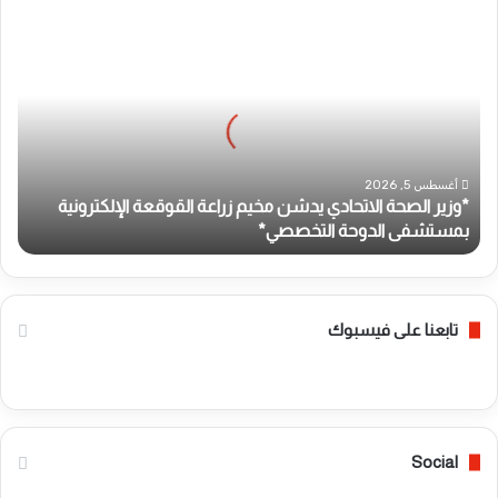
*
و
ز
ي
ر
ا
ل
ص
أغسطس 5, 2026
*وزير الصحة الاتحادي يدشن مخيم زراعة القوقعة الإلكترونية
ح
بمستشفى الدوحة التخصصي*
ة
ا
ل
ا
ت
تابعنا على فيسبوك
ح
ا
د
ي
ي
Social
د
ش