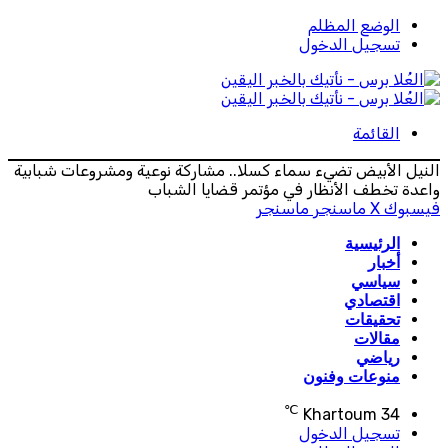
الوضع المظلم
تسجيل الدخول
القائمة
النيل الأبيض تضيء سماء كسلا.. مشاركة نوعية ومشروعات شبابية
واعدة تخطف الأنظار في مؤتمر قضايا الشباب
فيسبوك
‫X
ماسنجر
ماسنجر
الرئيسية
أخبار
سياسي
اقتصادي
تحقيقات
مقالات
رياضي
منوعات وفنون
℃
Khartoum
34
تسجيل الدخول