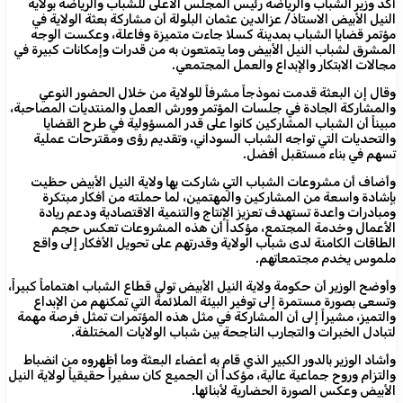
أكد وزير الشباب والرياضة رئيس المجلس الأعلى للشباب والرياضة بولاية
النيل الأبيض الاستاذ/ عزالدين عثمان البلولة أن مشاركة بعثة الولاية في
مؤتمر قضايا الشباب بمدينة كسلا جاءت متميزة وفاعلة، وعكست الوجه
المشرق لشباب النيل الأبيض وما يتمتعون به من قدرات وإمكانات كبيرة في
مجالات الابتكار والإبداع والعمل المجتمعي.
وقال إن البعثة قدمت نموذجاً مشرفاً للولاية من خلال الحضور النوعي
والمشاركة الجادة في جلسات المؤتمر وورش العمل والمنتديات المصاحبة،
مبيناً أن الشباب المشاركين كانوا على قدر المسؤولية في طرح القضايا
والتحديات التي تواجه الشباب السوداني، وتقديم رؤى ومقترحات عملية
تسهم في بناء مستقبل أفضل.
وأضاف أن مشروعات الشباب التي شاركت بها ولاية النيل الأبيض حظيت
بإشادة واسعة من المشاركين والمهتمين، لما حملته من أفكار مبتكرة
ومبادرات واعدة تستهدف تعزيز الإنتاج والتنمية الاقتصادية ودعم ريادة
الأعمال وخدمة المجتمع، مؤكداً أن هذه المشروعات تعكس حجم
الطاقات الكامنة لدى شباب الولاية وقدرتهم على تحويل الأفكار إلى واقع
ملموس يخدم مجتمعاتهم.
وأوضح الوزير أن حكومة ولاية النيل الأبيض تولي قطاع الشباب اهتماماً كبيراً،
وتسعى بصورة مستمرة إلى توفير البيئة الملائمة التي تمكنهم من الإبداع
والتميز، مشيراً إلى أن المشاركة في مثل هذه المؤتمرات تمثل فرصة مهمة
لتبادل الخبرات والتجارب الناجحة بين شباب الولايات المختلفة.
وأشاد الوزير بالدور الكبير الذي قام به أعضاء البعثة وما أظهروه من انضباط
والتزام وروح جماعية عالية، مؤكداً أن الجميع كان سفيراً حقيقياً لولاية النيل
الأبيض وعكس الصورة الحضارية لأبنائها.