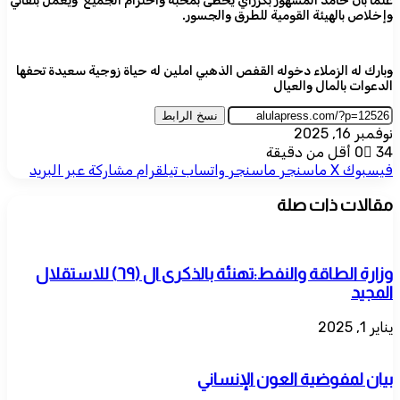
علما بأن حامد المشهور بكرزاي يحظى بمحبة واحترام الجميع ويعمل بتفاني
وإخلاص بالهيئة القومية للطرق والجسور.
وبارك له الزملاء دخوله القفص الذهبي املين له حياة زوجية سعيدة تحفها
الدعوات بالمال والعيال
نسخ الرابط
نوفمبر 16, 2025
34
0
أقل من دقيقة
فيسبوك
‫X
ماسنجر
ماسنجر
واتساب
تيلقرام
مشاركة عبر البريد
مقالات ذات صلة
وزارة الطاقة والنفط:تهنئة بالذكرى ال (٦٩) للاستقلال
المجيد
يناير 1, 2025
بيان لمفوضية العون الإنساني