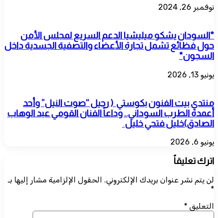
نوفمبر 26, 2024
*السودان يشكو ميليشيا الدعم السريع لمجلس الأمن
حول فظائع تشمل تجارة الأعضاء والتصفية الجسدية داخل
السجون*
يونيو 13, 2026
منتدي بيت الفنون بكوستي ( رحيل “صوت النيل” وأحد
أعمدة الطرب السوداني.. وداعاً الفنان القومي عبد الوهاب
الصادق)خليل فتحي خليل
يونيو 6, 2026
اترك تعليقاً
لن يتم نشر عنوان بريدك الإلكتروني.
الحقول الإلزامية مشار إليها بـ
*
التعليق
*