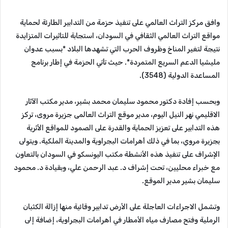
وافق مركز التراث العالمي على تنفيذ حزمة من التدابير الطارئة لحماية
مواقع التراث العالمي الثقافي في السودان، استجابة للتاثيرات المتزايدة
نتيجة لتغير المناخ وظروف الحرب التي تشهدها البلاد *بسبب عدوان
مليشيا الدعم السريع المتمردة*. حيث تأتي الحزمة في إطار برنامج
المساعدة الدولية (3548).
وبحسب إفادة دكتور محمود سليمان محمد بشير، مدير مكتب الآثار
الاقليمي نهر النيل اليوم، مدير موقع التراث العالمى جزيرة مروى، تركز
هذه التدابير على تعزيز الحماية والقدرة على الصمود للمواقع الأثرية
بجزيرة مروي، بما في ذلك أهرامات البجراوية والمدينة الملكية. ويتولى
الإشراف على تنفيذ هذه الأنشطة مكتب اليونسكو في السودان بالتعاون
مع خبراء محليين، تحت إشراف د. عبد الرحمن علي، وبقيادة د. محمود
سليمان بشير مدير الموقع.
وتشمل الاجراءات العاجلة على الأرض تدابير وقائية منها إزالة الكثبان
الرملية وفتح مصارف مياه الأمطار في أهرامات البجراوية، إضافة إلى