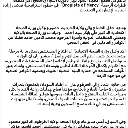
بدعم من تجمع الأطباء السودانيين بأمريكا (سابا) وبالتعاون مع منظمة
قطرات الرحمة “Droplets of Mercy”، في خطوة استراتيجية تعكس إرادة
البناء والإعمار رغم التحديات.
وشهد حفل الافتتاح والي ولاية الخرطوم حضور و وكيل وزارة الصحة
الاتحادية الدكتور علي بابكر سيد أحمد، ، وقيادات وزارة الصحة بالولاية
وممثلي المنظمات الدولية وأسرة المرحوم محمد الأمين حامد فضلا عن
الكوادر والعاملين في الحقل الصحي
أكد وكيل وزارة الصحة الاتحادية أن افتتاح المستشفى يمثل بداية مرحلة
جديدة تحت شعار “رغم الحاصل لازم نواصل”، مشيراً إلى أن الوزارة
ستواصل التنسيق مع ولاية الخرطوم لإعادة إعمار المستشفيات المتضررة،
مع الالتزام بإكمال المرحلة الثالثة لتطوير وتوسعة المستشفى. وأشاد بدور
القوات المسلحة في حماية البنية التحتية الطبية، وبصمود الكوادر الصحية
في مواجهة الأزمة.
من جانبه، شدد والي الخرطوم على أن أطباء السودان يتمتعون بقدرات
متميزة ولا حاجة للعلاج بالخارج، مؤكداً نجاح عمليات زراعة الكبد والكلى
وجراحات القلب المفتوح داخل البلاد، وموجهاً بتوفير الطاقة الشمسية
لقسم الحوادث، وتحسين خدمات الصرف الصحي، واستكمال تجهيزات
المستشفى بما في ذلك مصنع أكسجين وعربة إسعاف.
وفي السياق، أعلن مدير عام وزارة الصحة بولاية الخرطوم الدكتور محمود
البدري عن نجاح سبع عمليات زراعة كلى بمستشفى أحمد قاسم، مؤكداً