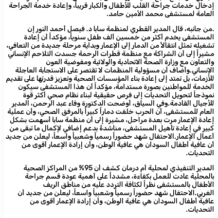
إدخال خدمات جراحة القلب للأطفال والكبار قريباً، وإعادة خدمة الجراحة
العامة لمستشفى محمد الأمين حامد.
.من جانبه، قال المدير القطري لمنظمة سابا د. فيصل أحمد النور إن
المستشفى يخدم أكثر من خمسين ألف طفل سنوياً، مؤكداً أن إعادة
تشغيله تمثل انتقالاً من الدمار إلى الإعمار وبداية مرحلة جديدة من التعافي،
مشيراً إلى أن الشراكة مع منظمة قطرات الرحمة جسدت التلاحم الإنساني
والتعاون مع وزارة الصحة الاتحادية والولائية ومفوضية العون
الإنساني.وأضاف أن مسؤولية المنظمات لا تقتصر على الاستجابة العاجلة
للأزمات، بل تمتد إلى إعادة بناء المؤسسات الصحية وتعزيز قدرتها على تقديم
الخدمة للمواطنين بصورة مستدامة، مؤكداً أن هذا المستشفى سيكون
نموذجاً لتحويل التحديات إلى فرص حقيقية لبناء نظام صحي أكثر قوة
للأجيال القادمة.وفي السياق، أوضحت الدكتورة وفاء عبد الرحمن، المدير
العام للمستشفى، أن الحرب خلفت دماراً كبيراً بالمرفق الصحي، وأن عملية
إعادة الإعمار مرت بعدة مراحل، مشيرة إلى أن منظمة سابا أسهمت بشكل
كبير في إعادة تأهيل المستشفى، مناشدةً بدعم إضافي لإكمال ما تبقى من
أعمال الإعمار.الاحتفال شهد حضوراً رسمياً وشعبياً واسعاً، ليعلن من جديد
أن عافية أطفال السودان هي عافية الوطن، وأن إرادة الإعمار أقوى من
التحديات.
المدير التنفيذي لمحلية أم درمان كشف أن 95% من المراكز الصحية
بالمحلية عادت للعمل بكفاءة، مشدداً على أهمية عودة قسم جراحة
الأطفال بالمستشفى نظراً لكثافة التردد عليه من مناطق الريف
الغربي.الاحتفال شهد حضوراً رسمياً وشعبياً واسعاً، ليعلن من جديد أن
عافية أطفال السودان هي عافية الوطن، وأن إرادة الإعمار أقوى من
التحديات.