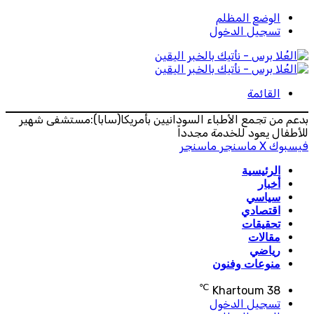
الوضع المظلم
تسجيل الدخول
القائمة
بدعم من تجمع الأطباء السودانيين بأمريكا(سابا):مستشفى شهير
للأطفال يعود للخدمة مجدداً
فيسبوك
‫X
ماسنجر
ماسنجر
الرئيسية
أخبار
سياسي
اقتصادي
تحقيقات
مقالات
رياضي
منوعات وفنون
℃
Khartoum
38
تسجيل الدخول