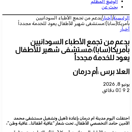
الوضع المظلم
بحث عن
الرئيسية
|
أخبار
|
بدعم من تجمع الأطباء السودانيين
بأمريكا(سابا):مستشفى شهير للأطفال يعود للخدمة مجدداً
أخبار
بدعم من تجمع الأطباء السودانيين
بأمريكا(سابا):مستشفى شهير للأطفال
يعود للخدمة مجدداً
العلا برس :أم درمان
يونيو 8, 2026
2 دقائق
9
0
احتفلت اليوم مدينة ام درمان بإعادة تأهيل وتشغيل مستشفى محمد
الأمين حامد التخصصي للأطفال. تحت شعار “عافية أطفالنا.. عافية وطن”،