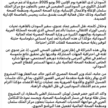
السودان لدى القاهرة يوم الإثنين 30 يونيو 2025، مشروعًا لدعم مرضى
الفشل الكلوي من السودانيين المقيمين في مصر، بالتعاون مع مركز الملك
سلمان للإغاثة والأعمال الإنسانية، وزارة الصحة المصرية، ومنظمة الصحة
العالمية، وذلك خلال فعالية أُقيمت بفندق سانت ريجيس بالعاصمة الإدارية
الجديدة.
وخلال كلمته، نقل السفير عماد عدوي، سفير السودان بالقاهرة، تحيات
رئيس الوزراء الانتقالي، مشيدًا بالدعم السخي الذي تقدمه المملكة العربية
السعودية، وبالجهود الكبيرة من وزارة الصحة المصرية تجاه الجالية
السودانية، مؤكّدًا أن هذه المبادرة تُعد ثمرة لمساعي دبلوماسية حثيثة
لتوفير رعاية صحية متخصصة للفئات الأكثر احتياجًا.
وتأتي هذه الشراكة في إطار تعزيز التعاون الصحي العربي، إذ عبّر عدوي عن
ثقته في احترافية الجهات المشاركة، وقدرتها على تحقيق نتائج ملموسة
تساهم في تعافي المرضى واستعادة دورهم المجتمعي، موجّهًا شكره
الخاص لمنظمة الصحة العالمية على دعمها المستمر للقطاع الصحي
السوداني.
من جانبه، أشاد وزير الصحة المصري الدكتور خالد عبدالغفار بهذا المشروع
الذي يوفّر رعاية طبية متقدمة لمرضى القصور الكلوي، بما في ذلك جلسات
الغسيل الكلوي والأدوية الضرورية بعد عمليات زراعة الأعضاء، مؤكدًا التزام
مصر بدعم الأشقاء السودانيين في ظل الظروف الراهنة.
وأكد الدكتور خضر فيصل أبوبكر، المستشار الطبي بالسفارة، أن المشروع
يمثل نقلة نوعية في مسار الدبلوماسية الصحية، ويجسد نموذجًا للتكامل
العربي في مواجهة التحديات الصحية، مشيدًا بتعاون مركز الملك سلمان
ومنظمة الصحة العالمية لتفعيل هذا البرنامج الحيوي.