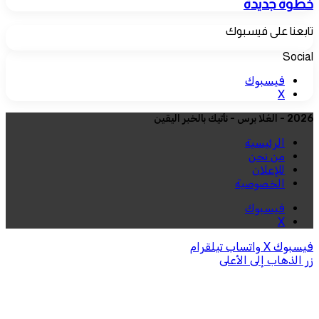
خطوة جديدة
تابعنا على فيسبوك
Social
فيسبوك
‫X
2026 - العُلا برس - نأتيك بالخبر اليقين
الرئيسية
من نحن
للإعلان
الخصوصية
فيسبوك
‫X
فيسبوك
‫X
واتساب
تيلقرام
زر الذهاب إلى الأعلى