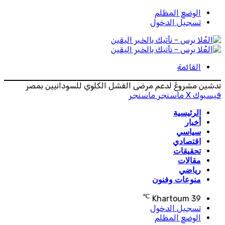
الوضع المظلم
تسجيل الدخول
القائمة
تدشين مشروعً لدعم مرضى الفشل الكلوي للسودانيين بمصر
فيسبوك
‫X
ماسنجر
ماسنجر
الرئيسية
أخبار
سياسي
اقتصادي
تحقيقات
مقالات
رياضي
منوعات وفنون
℃
Khartoum
39
تسجيل الدخول
الوضع المظلم