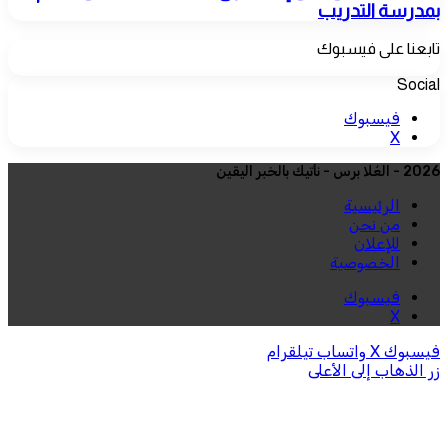
بمدرسة التدريب
تابعنا على فيسبوك
Social
فيسبوك
‫X
2026 - العُلا برس - نأتيك بالخبر اليقين
الرئيسية
من نحن
للإعلان
الخصوصية
فيسبوك
‫X
فيسبوك
‫X
واتساب
تيلقرام
زر الذهاب إلى الأعلى