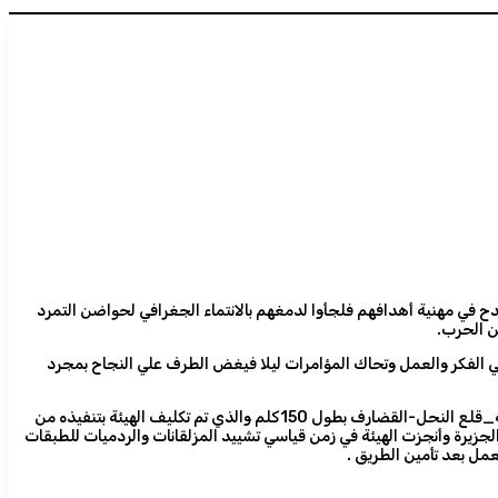
 في مهنية أهدافهم فلجأوا لدمغهم بالانتماء الجغرافي لحواضن التمرد
ن الحرب.
لي الفكر والعمل وتحاك المؤامرات ليلا فيغض الطرف علي النجاح بمجرد
مسيرة الانجازات الهيئة الطرق الجسور بقيادة مديرها المهندس جعفر حسن خلال فترة الحرب يكفي أن نذكر علي سبيل المثال طريق الكرامة الدندر _الحواتة_قلع النحل-القضارف بطول 150كلم والذي تم تكليف الهيئة بتنفيذه من
لجزيرة وأنجزت الهيئة في زمن قياسي تشييد المزلقانات والردميات للطبقات