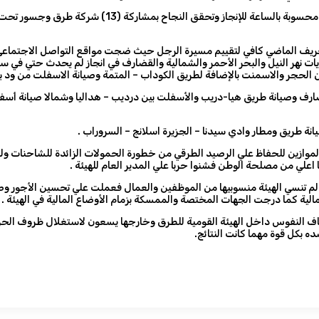
وبشهادة الجميع فقد تم التركيز علي التشييد بإشراف أتيام 
 الخريف الماضي كافي لتقييم مسيرة الرجل حيث ضجت مواقع التواصل الاجتماعي 
ات نهر النيل والبحر الأحمر والشمالية والقضارف في انجاز لم يحدث حتي في س
 الحجر والاسمنت بالإضافة لطريق الكوداب – المتمة وصيانة الاسفلت من ود با
ارف وصيانة طريق هيا-دريب والأسفلت بين درديب – هداليا وشمالا صيانة أسفل
ة طريق ومطار وادي سيدنا – الجزيرة اسلانج – السروراب .
الموازين للحفاظ علي الرصيد الطرقي من خطورة الحمولات الزائدة للشاحنات 
اعلي من مصلحة الوطن فشنوا حربا علي المدير العام للهيئة .
 لم تنسي الهيئة منسوبيها من الموظفين والعمال فعملت علي تحسين الأجور و
مالية كما درجت الجهات المختصة والممسكة بزمام الأوضاع المالية في الهيئة .
ضعاف النفوس داخل الهيئة القومية للطرق وخارجها يسعون لاستغلال ظروف ال
ه بكل قوة مهما كانت النتائج.