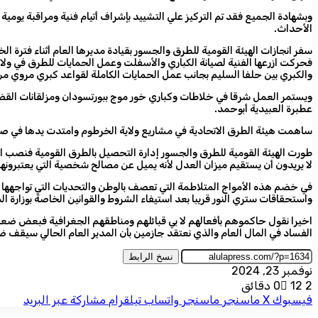
الأحداث.
سفر انجازات الهيئة القومية للطرق والجسور بقيادة مديرها العام أثناء فترة
فحركت ازرعها الفنية لصيانة الكباري والأسفلت وعمل الحمايات للطرق في ولاي
والكبري بين حلفا السليم بجانب عمل الحمايات الكاملة لقواعد كبري مروي من
ويستمر العمل شرقا في خلاطات وكباري خور موج ببورتسودان ومزلقانات القض
عطبرة العبيدية أبوحمد.
ساهمت هيئة الطرق الاتحادية في مشاريع ولاية الخرطوم وامتدت يدها في صيان
طورت الهيئة القومية للطرق والجسور إدارة التحصيل بالطرق القومية فنصب 
لا يريدون أن يستقيم ميزان العدل لأنه يميل عن مصالح شخصية التي يعتبرونها 
في خضم هذه الأمواج المتلاطمة التي تعصف بالوطن والتحديات التي تواجهها
واستحقاقات ستري النور قريبا بعد استيفاء الشروط والقوانين الخاصة بوزارة ال
اخيرا نقول حاكموهم بأفعالهم لا بي قبائلهم ومناطقهم الجغرافية فبعض 
الفساد في المال العام والذي نعتقد جازمين بأن المدير العام الحالي سيقف ضد
نسخ الرابط
نوفمبر 23, 2024
2 دقائق
12
0
فيسبوك
‫X
ماسنجر
ماسنجر
واتساب
تيلقرام
مشاركة عبر البريد