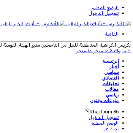
الوضع المظلم
تسجيل الدخول
القائمة
تكريس الكراهية المناطقية للنيل من الناجحين مدير الهيئة القومية 
فيسبوك
‫X
ماسنجر
ماسنجر
الرئيسية
أخبار
سياسي
اقتصادي
تحقيقات
مقالات
رياضي
منوعات وفنون
℃
Khartoum
35
تسجيل الدخول
الوضع المظلم
بحث عن