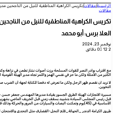
الرئيسية
|
مقالات
|
تكريس الكراهية المناطقية للنيل من الناجحين مدير
مقالات
تكريس الكراهية المناطقية للنيل من الناجحين
العلا برس: أبو محمد
نوفمبر 23, 2024
2 دقائق
12
0
مع اقتراب بوادر النصر للقوات المسلحة برزت أصوات نشاز تطعن في نزاهة و
الكثير من الأمثلة ولكن ما حز في نفسي الهمز واللمز تجاه مدير الهيئة ال
لا نريد ان نقصم ظهر الرجل ولكن ما تعرض له دفعنا للكتابة لجهة أن الضرب 
التخوين.
قبل رئيس المجلس السيادة بتشييد بسقف زمني قبل الخريف الماضي بشهرين كطريق
الأساسية في (45)يوم وتمكنت البصات والسيارات من المرور والحركة وذلك قبل أحداث سنجة العائدة لحضن الوطن وسيكون للهيئة بصمتها في إنجاز بقية العمل بعد تأمين الطريق .
طريق الكرامة الدندر _الحواتة_قلع النحل-القضارف مثل التحدي والامتحان ا