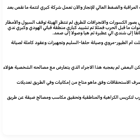
فنية ومراقبة يومية محسوبة بالساعة للإنجاز وتحقق النجاح بمشاركة (13) شركة طرق وجسور تحت المراقبة والضغط العالي للإنجاز والآن تعمل شركة كبري لتتمة ما نقص بعد
بصور الكسورات والانجرافات للطرق لم تنتظر الهيئة توقف السيول والأمطار
نوات ما قبل الحرب فمثلا تم تشييد كباري منطقة قباتي الهودي وكبري ندي
نقا إلى شندي الي عطبرة ثم هيا وصولا إلى صمد.
ت أم الطيور-مروي وصيانة حلفا-السليم وتجهيزات وعقود كاملة لصيانة
ولكن البعض لم يعجبه هذا الاجراء الذي يتعارض مع مصالحه الشخصية هؤلاء
صرف الاستحقاقات وفق ماهو متاح من إمكانيات وفي الطريق تعديلات
حرب لتكريس الكراهية والمناطقية وتحقيق مكاسب ومصالح ضيقة عن طريق