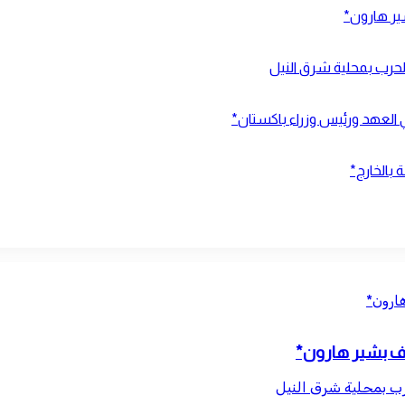
شير هارون*
ي العهد ورئيس وزراء باكستان*
 بالخارج*
هارون*
قاف بشير هارون*