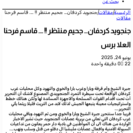
بحث عن
الرئيسية
|
مقالات
|
جنجويد كردفان… جحيم منتظر !! …. قاسم فرحنا
مقالات
جنجويد كردفان… جحيم منتظر !! …. قاسم فرحنا
العلا برس
يونيو 24, 2025
22
0
دقيقة واحدة
جبرة الشيخ وأم قرفة وبارا وغرب بارا والخوي والنهود وكل محليات غرب
كردفان الواقعة تحت سيطرة التمرد الجنجويدي المصنوع لاشك أن التحرير
آت تحت اقدام القوات المسلحة والاجهزة المساندة لها ولكن هنالك خطط
واستراتيجيات معينة يتبعها الجيش لذلك لابد من التريث قليلا ريثما يأتي
التحرير….
قريبا جدا ستتحرر جبرة الشيخ وبارا والخوي ومن ثم النهود وباقي محليات
غرب كردفان التي تعاني من بربرية عصابات الجنجويد حيث تشير الاخبار
الواردة من هناك الى أن المواطنين في بادية دار حمر يعانون من تداعيات
السيولة الامنية وافعال عصابات مليشيا ال دقلو من قتل وسلب ونهب….