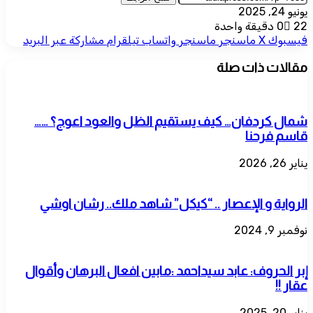
يونيو 24, 2025
22
0
دقيقة واحدة
فيسبوك
‫X
ماسنجر
ماسنجر
واتساب
تيلقرام
مشاركة عبر البريد
مقالات ذات صلة
شمال كردفان… كيف يستقيم الظل والعود اعوج؟ ……
قاسم فرحنا
يناير 26, 2026
الرواية و الإعصار .. “كيكل” شاهد ملك.. رشان اوشي
نوفمبر 9, 2024
إبر الحروف: عابد سيداحمد :مابين افعال البرهان وأقوال
عقار !!
يناير 20, 2025