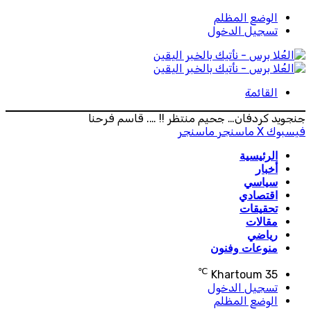
الوضع المظلم
تسجيل الدخول
القائمة
جنجويد كردفان… جحيم منتظر !! …. قاسم فرحنا
فيسبوك
‫X
ماسنجر
ماسنجر
الرئيسية
أخبار
سياسي
اقتصادي
تحقيقات
مقالات
رياضي
منوعات وفنون
℃
Khartoum
35
تسجيل الدخول
الوضع المظلم