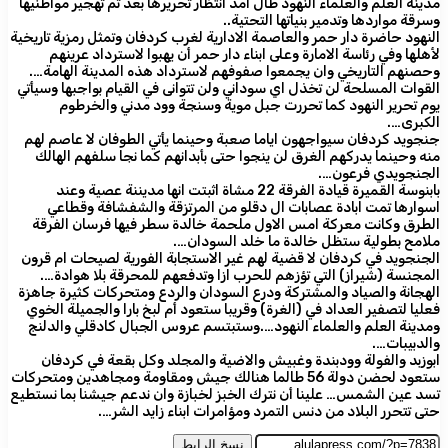
مدينة العلم والعلماء النهود طال امد انتظار تحريرها بعد تم تهجير مواطنيها
وسرقة مواردها وتدمير بنياتها التحتية..
النهود حاضرة دار حمر والعاصمة الادارية لغرب كردفان وتمثل رمزية تاريخية
لأهلها وفي رئاسة الامارة وعلى ابناء دار حمر أن يهبوا لاسترداد عرينهم
وحصنهم التاريخي وان يجمعوا صفوفهم لاسترداد هذه المدينة الهامة….
القوات المسلحة لن تخذل اي سوداني ولن تتوانى في القيام بواجبها وسيأتي
يوم تحرير النهود كما تحررت جبل موية وسنجة وود مدني والخرطوم
الكبرى….
جنجويد كردفان سيواجهون اياما صعبة وحينما يأتي الطوفان لا عاصم لهم
منه وحينما يدركهم الغرق لن ينجوا حتى بأبدانهم كما نجا سلفهم الهالك
الجنجويدي فرعون….
بابنوسة القميرة قيادة الفرقة 22 مشاة اثبتت انها مديننة عصية وعند
اسوارها تمت ابادة عصابات ال دقلو من المرتزقة والشفشافة وقطاعي
الطرق وكانت معركة امس الاول ملحمة خالدة سطر فيها فرسان الفرقة
ملامح بطولية ستظل خالدة ما خلد السودان….
الجنجويد في كردفان لا قضية لهم غير الاستجابة الفورية لصيحات ام قرون
المجنسة (شيراز) التي تؤزهم للحرب ازا وتدفعهم للمحرقة بلا هوادة….
الهجانة والصياد والمشتركة ودرع السودان والردع ومتحركات كثيرة جاهزة
فعليا لتصفير العداد في (الغرة) وقريبا ستعود أم لبخ بارا والجميلة الخوي
ومدينة العلم والعلماء النهود….وستبتسم عروس الجبال كادقلي والدلنج
والدبيبات….
ابوزبد والفولة وودبندة وغبيش والاضية والمجلد وكل بقعة في كردفان
ستعود لحضن دولة 56 طالما هنالك جيش ومقاومة ومجاهدين ومتحركات
تسد عين الشمس… علينا أن نترك الخبز لخبازة وان ندعم جيشنا بما نستطيع
حتى تتحرر البلاد من دنس التمرد ومؤامرات ابناء زايد الشر….
نسخ الرابط