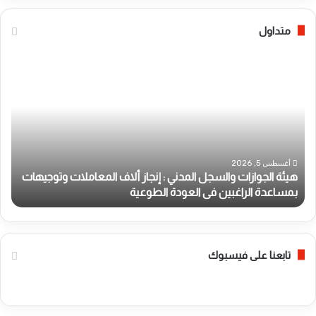
متداول
ه
ص
ي
ا
ئ
ع
ة
ق
ا
ة
ل
ر
ج
ع
و
د
أغسطس 5, 2026
هيئة الجوازات والسجل المدني : إنجاز ألاف المعاملات وتوجيهات
ا
ي
بمساعدة الراغبين فى العودة الطوعية
ص
ز
ة
ا
ت
ت
ض
و
ر
ا
ب
تابعنا على فيسبوك
ل
م
س
س
ج
ت
ل
ش