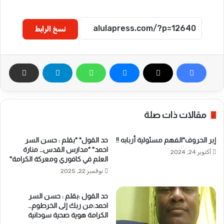
نسخ الرابط
مقالات ذات صلة
إبر الحروف*الفهم مسئولية أربابه !!
حد القول* *بقلم : حسن السر
احمد* *مدارس القدس… منارة
أكتوبر 24, 2024
العلم في كافوري ومعركة الكرامة*
نوفمبر 22, 2025
حد القول :بقلم : حسن السر
احمد:من ربك إلى الخرطوم…
الكرامة هوية صحية سودانية