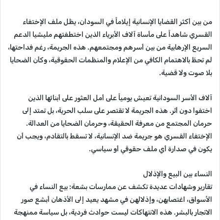
من بين أكثر القضايا الإنسانية إيلاماً في السودان، يظل ملف الإختفاء
القسري شاهداً على مأساة آلاف الأبرياء الذين اختطفتهم مليشيا الدعم
السريع الإرهابية من بين أسرهم ومجتمعهم. هذه الجريمة، رغم فداحتها،
لم تحظَ بالاهتمام الكافي من الإعلام والمنظمات الحقوقية، وكأن الضحايا
بلا صوت ولا قضية.
آلاف الأسر السودانية تعيش يومياً على أمل العثور على أبنائها الذين
اختفوا دون أثر. هذه الجريمة لا تقتصر على سلب الحرية، بل تمتد إلى
حرمان المجتمع من معرفة الحقيقة، وحرمان الضحايا من العدالة.
الإختفاء القسري هو جريمة ضد الإنسانية، لا تسقط بالتقادم، ويجب أن
يكون في صدارة أي ملف حقوقي أو سياسي.
النساء بين البيع والإذلال
تقارير وشهادات عديدة تكشف عن ممارسات بشعة: بيع النساء في
الأسواق، اغتصابهن، وإذلالهن في مشهد يعيد إلى الأذهان أبشع صور
الاتجار بالبشر. هذه الانتهاكات ليست حوادث فردية، بل سياسة ممنهجة