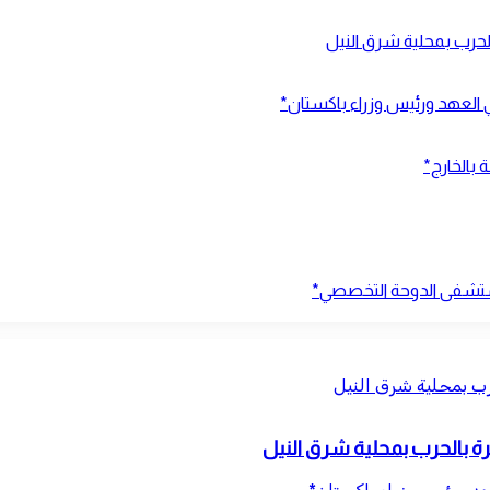
ي العهد ورئيس وزراء باكستان*
 بالخارج*
بمستشفى الدوحة التخصصي*