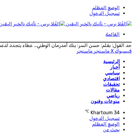
الوضع المظلم
تسجيل الدخول
القائمة
حد القول: بقلم: حسن السر: بنك أمدرمان الوطني… عطاء يتجدد لدع
فيسبوك
‫X
ماسنجر
ماسنجر
الرئيسية
أخبار
سياسي
اقتصادي
تحقيقات
مقالات
رياضي
منوعات وفنون
℃
Khartoum
34
تسجيل الدخول
الوضع المظلم
بحث عن