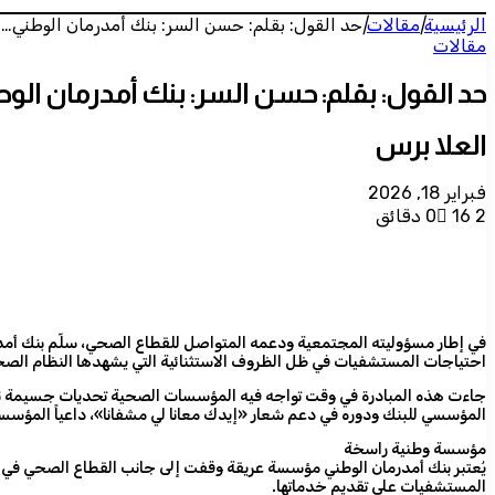
الرئيسية
|
مقالات
|
حد القول: بقلم: حسن السر: بنك أمدرمان الوطني…
مقالات
حد القول: بقلم: حسن السر: بنك أمدرمان ال
العلا برس
فبراير 18, 2026
2 دقائق
16
0
احتياجات المستشفيات في ظل الظروف الاستثنائية التي يشهدها النظام الص
جاءت هذه المبادرة في وقت تواجه فيه المؤسسات الصحية تحديات جسيمة نتيجة
المؤسسي للبنك ودوره في دعم شعار «إيدك معانا لي مشفانا»، داعياً المؤسسا
مؤسسة وطنية راسخة
يُعتبر بنك أمدرمان الوطني مؤسسة عريقة وقفت إلى جانب القطاع الصحي في مو
المستشفيات على تقديم خدماتها.