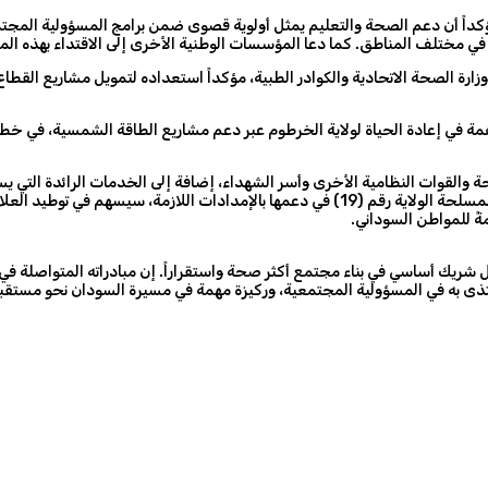
ؤكداً أن دعم الصحة والتعليم يمثل أولوية قصوى ضمن برامج المسؤولية المجت
في مختلف المناطق. كما دعا المؤسسات الوطنية الأخرى إلى الاقتداء بهذه الم
وزارة الصحة الاتحادية والكوادر الطبية، مؤكداً استعداده لتمويل مشاريع القط
في إعادة الحياة لولاية الخرطوم عبر دعم مشاريع الطاقة الشمسية، في خطو
والقوات النظامية الأخرى وأسر الشهداء، إضافة إلى الخدمات الرائدة التي يست
المستشفيات العسكرية للجيش والشرطة والأمن والخدمات الطبية بالقوات المسلحة الولاية رقم (19)
 للمواطن السوداني.
 شريك أساسي في بناء مجتمع أكثر صحة واستقراراً. إن مبادراته المتواصلة في
يحتذى به في المسؤولية المجتمعية، وركيزة مهمة في مسيرة السودان نحو مستقبل 