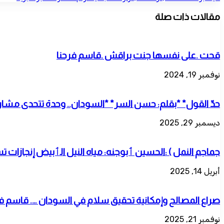
مقالات ذات صلة
قحت .على نفسها جنت براقش .قاسم فرحنا
نوفمبر 19, 2024
حدّ القول* *بقلم: حسن السر* *السودان.. وحدة تتحدى مشار
ديسمبر 29, 2025
جماجم النمل ) :الحسين ٲبوجنه: مياه النيل الٲبيض إنجازات ت
أبريل 14, 2025
صراع المصالح وإمكانية تحقيق سلام في السودان …. قاسم فر
نوفمبر 21, 2025