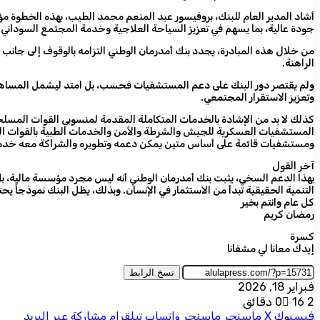
أشاد المدير العام للبنك، بروفيسور عبد المنعم محمد الطيب، بهذه الخطوة م
جودة عالية، بما يسهم في تعزيز السياحة العلاجية وخدمة المجتمع السوداني 
من خلال هذه المبادرة، يجدد بنك أمدرمان الوطني التزامه بالوقوف إلى جانب 
الراهنة.
ولم يقتصر دور البنك على دعم المستشفيات فحسب، بل امتد ليشمل المساهمة 
وتعزيز الاستقرار المجتمعي.
كذلك لا بد من الإشادة بالخدمات المتكاملة المقدمة لمنسوبي القوات المسلحة 
ومستشفيات قائمة على أساس متين يمكن دعمه وتطويره والشراكة معه خدمةً
آخر القول
بهذا الدعم السخي، يثبت بنك أمدرمان الوطني أنه ليس مجرد مؤسسة مالية، بل
التنمية الحقيقية تبدأ من الاستثمار في الإنسان. وبذلك، يظل البنك نموذجاً 
كل عام وانتم بخير
رمضان كريم
كسرة
إيدك معانا لي مشفانا
نسخ الرابط
فبراير 18, 2026
2 دقائق
16
0
فيسبوك
‫X
ماسنجر
ماسنجر
واتساب
تيلقرام
مشاركة عبر البريد