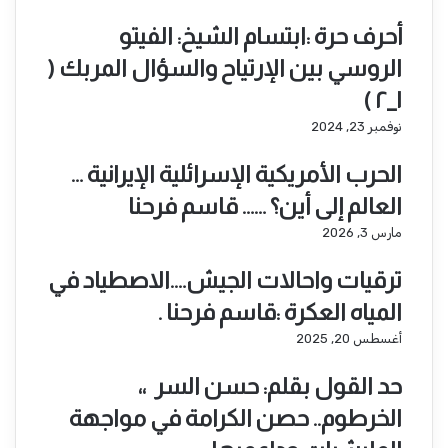
أحرف حرة :ابتسام الشيخ: الفيتو
الروسي بين الإرتياح والسؤال المربك (
١_٢ )
نوفمبر 23, 2024
الحرب الأمريكية الإسرائلية الإيرانية …
العالم إلى أين؟ …… قاسم فرحنا
مارس 3, 2026
ترقيات واحالات الجيش….الاصطياد في
المياه العكرة :قاسم فرحنا .
أغسطس 20, 2025
حد القول بقلم: حسن السر ،،
الخرطوم.. حصن الكرامة في مواجهة