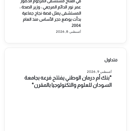
في افتتاح مستشفى المرحوم الدكتور
عمر نور الدائم المرجعي : وزير الصحة :
المستشفى يمثل قصة نجاح جماعية
بدأت بوضع حجر الأساس منذ العام
2004
أغسطس 8, 2026
متداول
*
ب
أغسطس 9, 2026
*بنك أم درمان الوطني يفتتح فرعه بجامعة
ن
ك
السودان للعلوم والتكنولوجيا بالمقرن*
أ
م
د
ر
م
ا
ن
*