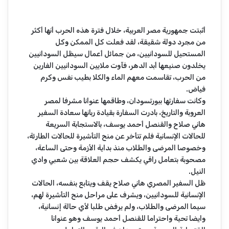
أثبتت جمهورية مصر العربية، خلال فترة هذه الحرب أنها أكثر
من مجرد دولة شقيقة، لقد فعلت كل الممكن وكل
المستحيل للسودانيين، من جمائل أعمال سيظل السودانيين
يخلدون صنيعها أبد الدهر، فآوت ملايين السودانيين الفارين
من الحرب، تقاسمت معهم الماء والكلا بطيب نفس وكرم
فياض.
وكانت سفارتها ببورتسودان، وطاقمها عنوانا مشرفا لمصر
العروبة والتاريخ، بادرت السفارة بقيادة ربانها سعادة السفير
هاني صلاح والقنصل أحمد يوسف، بالاستجابة السريعة
للحالات الإنسانية فلم تتأخر عن منح التأشيرة للحالات الطارئة،
وخصوصا المرضى والطلاب منذ بداية الأزمة وحتى الساعة،
مصحوبة بتعامل راقي يكشف حجم العلاقة بين شعبي وادي
النيل.
ظل السفير المصري هاني صلاح يقف ويتابع بنفسه، الحالات
الإنسانية للسودانيين، ويشرف على مراحل منح التأشيرة لهم،
سيما المرضى والطلاب، ولم يرفض طلبا لأي حالة إنسانية،
وايضا تحية واحتراما للقنصل أحمد يوسف وهو عنوانا