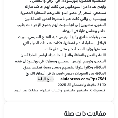
للقتصلية المصرية ببورتسودان في الرقي والتعامل .
وأبدى عددا من السودانيين من كانت لهم حالات طارئة
تستدعي السفر إلى مصر، أبدوا تقديرهم للسفارة المصرية
ببورتسودان والتي كانت عنوانا مشرفا لعمق العلاقة بين
البلدين، مشيرين إلى أنها سهلت لهم جميع الإجراءات بطيب
خاطر وتعامل غاية في الروعة.
مصر بقيادة حادي ركبها الرئيس عبد الفتاح السيسي سيرت
قوافل إنسانية لدعم أشقائها، فكانت شحنات الدواء التي
تسلمتها وزارة الصحة خير مثال على ذلك.
اللغة والدين والثقافة والنيل الخالد زاد أواصر العلاقة بين
البلدين، وترجم الرئيس السيسي وسفارته في بورتسودان هذه
العلاقة، وكانوا عنوانا لشعبهم ورسل محبة تعكس عمق
العلاقة بين السودان ومصر وتجذرها في أعماق التاريخ.
نسخ الرابط
0
31
دقيقة واحدة
مايو 31, 2025
فيسبوك
‫X
ماسنجر
ماسنجر
واتساب
تيلقرام
مشاركة عبر البريد
مقالات ذات صلة