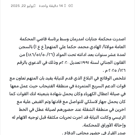
0
14
دقيقة واحدة
يوليو 22, 2025
اصدرت محكمة جنايات امدرمان وسط برئاسة قاضي المحكمة
العامة مولانا/ الهادي محمد حكما علي المتهم( ع ع ا) بالسجن
لمدة عشر سنوات بعد ادانته تحت المواد (١٨٦/٥١/٥٠/٢٦) من
القانون الجنائي لسنة ١٩٩١ تعديل ٢٠٢٠م وذلك في الدعوي بالرقم
١٢٦/ ٢٠٢٥ م .
تتلخص الوقائع في البلاغ الذي قدم للنيابة يفيد بان المتهم تعاون مع
قوات الدعم السريع المتمردة في منطقة الفتيحاب حيث عمل معها
في صيانة اعطال الكهرباء وكان يحمل شهادة بتبعيته لتك القوات كما
كان يحمل جهاز لاسلكي للتواصل مع قادتها وتم القبض علية مع
اخرين في منطقة الشقلة عند حضورهم لصيانة عطل في الخط
الرئيسي وكانت النيابة قد اجرت تحريات مكثفة قبل توجيه الاتهام له
وإحالة الأوراق للمحكمة.
صدر القرار في حضور محامي الدفاع .