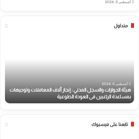
أغسطس 5, 2026
متداول
ه
ص
ي
ا
ئ
ع
ة
ق
ا
ة
ل
ر
ج
ع
و
د
أغسطس 5, 2026
هيئة الجوازات والسجل المدني : إنجاز ألاف المعاملات وتوجيهات
ا
ي
بمساعدة الراغبين فى العودة الطوعية
ص
ز
ة
ا
ت
ت
ض
و
ر
ا
ب
تابعنا على فيسبوك
ل
م
س
س