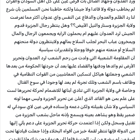
ورد العدوان وجهاد الصائل بات فرض عين على كل أهل السودان والقرآن
لم يخاطب دولة ولا قائدا ولا جيشا ولكنه خاطبنا نحن المسلمين بأن شرع
لنا رد الظلم والعدوان والدفاع عن النفس واي عدوان أكثر مما تعرضت
ولاية الجزيرة وسنار والنيل الأبيض؟؟ وهل ينتظر رجال الجزيرة قدوم
الجيش لرد العدوان عليهم ام يحملون الرايه ويجمعون الرجال والمال
ويمخرون عباب البحر لجلب السلاح بمالهم ولاينتظرون دولة منحتهم
السلاح أو منعته منهم خوفا ووجلا ولتقديرات سياسية
أن المقاومة الشعبية التي ولدت من رحم الشعب لرد العدوان وتحرير
الأرض تم وائدها ودفنها والقضاء عليها بعد أن جردتها الحكومة من بعدها
الشعبي وجعلتها هياكل لتسكين المعاشيين من القوات النظامية في
وظائف باسم الشعب وتلك تجربة لم يعد لها وجودا في سوح القتال
وخاصة في ولاية الجزيرة التي تنادي أبنائها للانضمام لحركة تحريرها لست
على علم بمن هو القائد الذي أعلن عن تحرير الجزيرة وليس مهما لونه
السياسي ولا شأن بقبيلته ولكن دعمه وإسناده فرض عين لاي سوداني له
ضمير يقظ وهو يشاهد بعينه ويسمع بإذنه ماحل بشعب الجزيرة من
تقتيل وسحل ولكن إذا اعتمدت حركة تحرير الجزيرة على دعم يأتي إليها
من الدولة فإنها تنتظر لقمة خبز من أفواه البخلاء وإذا جعلت قيادتها تحت
امرة من لم يرضع من لبن الجزيرة فإنها إلى هزيمة دون شك وإذا تقيدت