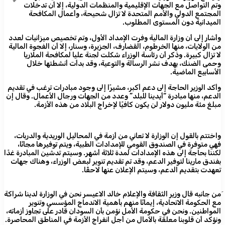
وتم التواصل مع الجهات الإقليمية والمنظمات الدولية، إلا أن تدخلات
المجتمع الدولي والأمم المتحدة لا تزال شحيحة، وأعمال المكافحة
الميدانية دون المستوى المطلوب.
وأشار إلى أن وزارة المالية وفرت الإمداد الأول، وتم تخصيص ميزانيات لعدد
من الولايات، منها الخرطوم، القضارف، الجزيرة، وسنار، إلا أن الفجوة المالية
لا تزال كبيرة. وذكر أن رئاسة الوزراء شكلت لجنة عليا لمكافحة الملاريا
وحمى الضنك، بهدف نشر الرسالة والتوعية، وقد بدأت أنشطتها خلال
الأسابيع الماضية.
وأكد الوزير الحاجة إلى دعم أكبر، مشيرًا إلى وجود مبادرات ترغب في تقديم
الدعم، منها مبادرة “أيدينا للبلد” وعدد من الجهات ورجال الأعمال. وقال إن
مبلغ مئة مليون دولار لن يكون كافيًا لإخراج البلاد من هذه الأزمة.
واختتم بالقول إن الوزارة لا تعاني من أزمة في المحاليل الوريدية والدربات،
فهي متوفرة في الصندوق القومي للإمدادات الطبية، ويتم توفيرها مجانًا،
لكننا بحاجة إلى هذه الإمدادات لمدة ثلاثة أشهر. وسيتم تدشين المبادرة غدًا
بفندق مارينا لتوفير الدعم، وقد تم تقديم تنوير لبعض الوزراء، وهناك جهات
تعهدت بتقديم الدعم، وسيتم الإعلان عنها لاحقًا.
َمن جانبه قال وزير الثقافة والإعلام خالد الاعيسر نحن في الوزارة لدينا شراكة
مع الحكومة الاتحادية، إيمانًا منهم بأهمية الاندماج المؤسسي وتنوير
المواطنين. ونحن في حكومة الأمل نؤمن بأن السودان قادر على تجاوز أزماته،
ونؤكد أن قلوبنا معلقة بالآمال من أجل انفراج الأزمة في المناطق المحاصرة.