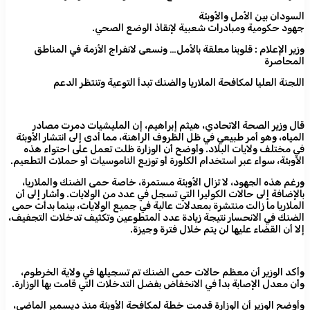
السودان بين الأمل والأوبئة
جهود حكومية ومبادرات شعبية لإنقاذ الوضع الصحي.
وزير الإعلام : قلوبنا معلقة بالأمل… ونسعى لانفراج الأزمة في المناطق
المحاصرة
اللجنة العليا لمكافحة الملاريا والضنك تبدأ التوعية وتنتظر الدعم
قال وزير الصحة الاتحادي، هيثم إبراهيم، إن المليشيات دمرت مصادر
المياه، وهو أمر طبيعي في ظل الظروف الراهنة، مما أدى إلى انتشار الأوبئة
في مختلف ولايات البلاد. وأوضح أن الوزارة ظلت تعمل على احتواء هذه
الأوبئة، سواء عبر استخدام الكلورة أو توزيع الناموسيات أو حملات التطعيم.
ورغم هذه الجهود، لا تزال الأوبئة مستمرة، خاصة حمى الضنك والملاريا،
بالإضافة إلى حالات الكوليرا التي تسجل في عدد من الولايات. وأشار إلى أن
الملاريا ما زالت منتشرة بمعدلات عالية في جميع الولايات، بينما بدأت حمى
الضنك في الانحسار نتيجة زيادة عدد المتطوعين وتكثيف تدخلات التجفيف،
إلا أن القضاء عليها لن يتم خلال فترة وجيزة.
وأكد الوزير أن معظم حالات حمى الضنك تم تسجيلها في ولاية الخرطوم،
وأن معدل الإصابة بدأ في الانخفاض بفضل التدخلات التي قامت بها الوزارة.
وأوضح الوزير أن الوزارة قدمت خطة لمكافحة الأوبئة منذ ديسمبر الماضي،