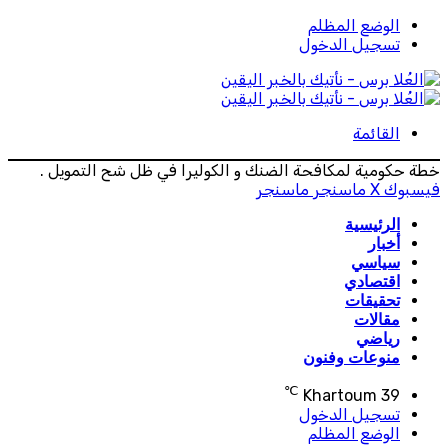
الوضع المظلم
تسجيل الدخول
القائمة
خطة حكومية لمكافحة الضنك و الكوليرا في ظل شح التمويل .
فيسبوك
‫X
ماسنجر
ماسنجر
الرئيسية
أخبار
سياسي
اقتصادي
تحقيقات
مقالات
رياضي
منوعات وفنون
℃
Khartoum
39
تسجيل الدخول
الوضع المظلم