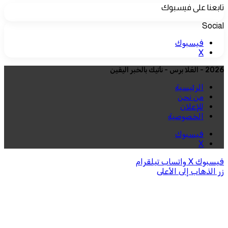
تابعنا على فيسبوك
Social
فيسبوك
‫X
2026 - العُلا برس - نأتيك بالخبر اليقين
الرئيسية
من نحن
للإعلان
الخصوصية
فيسبوك
‫X
فيسبوك
‫X
واتساب
تيلقرام
زر الذهاب إلى الأعلى