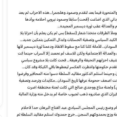
 والمتحورة فيما بعد لتقدم وصمود وهلجمرا…هذه الاحزاب لم يعد
داني الذي اضاعت (قحت) سابقا وصمود نيروبي احلامه بوأدها
م والعدالة عقب ثورة ديسمبر المجيدة…
أ الطرقات متخذا شعار (تسقط) بس لم يكن يعلم بأن احزابا يلا
الكيد السياسي وتصفية الحسابات وابدال التمكين بتمكين جديد…
ودان…للأمانة كلنا كنا مع سقوط الانقاذ ودعمنا ثورة ديسمبر لأنها
ن والعدالة الاجتماعية ولكن للاسف لم نحصد إلا السراب حينما اتت
شيف احزابهم النحيفة والرهيفة… قحت كانت بلا مشروع سباسي
دم حكومتها وانتظرت العكسر ليعطوها باقي الكيكة وقد كان…
ان وحينما استلم الدكتور مقاليد السلطة دسوا منه المحافير وفرضوا
ت اضعف ححومة عرفها تاريخ السودان…مكايدات وترصد وتصفية
اي) ولجنة مناع ووجدي صالح التي كانت لجنة مختطفة اضرت
كيزان الذي صادروه ذهب لجيوب خاصة لم يدخل منه وزارة المالية
عام وضع رئيس المجلس السيادي عبد الفتاح البرهان حدا لاحلام
 وزج بحمدوكهم السجن…خرج حمدوك استلم مقاليد السلطة ثم