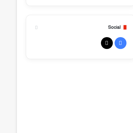
ي
ح
ة
و
:
م
ب
ا
ن
ل
Social
ك
د
ا
ك
ف
ل
ت
ط
و
ي
X
ا
ر
ق
ع
س
ة
م
ف
ر
ب
ي
ن
ا
و
و
ل
ر
س
ا
ك
و
ل
د
د
ا
ا
ن
ئ
خ
م