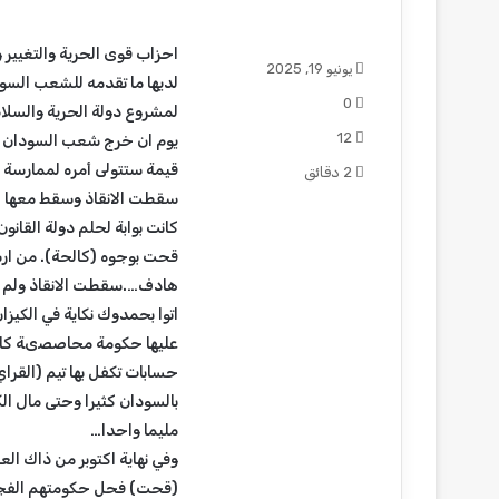
احزاب قوى الحرية والتغيير
يونيو 19, 2025
لديها ما تقدمه للشعب السو
0
لمشروع دولة الحرية والسلا
12
يوم ان خرج شعب السودان ومل
قيمة ستتولى أمره لممارسة 
2 دقائق
سقطت الانقاذ وسقط معها الس
كانت بوابة لحلم دولة القانو
قحت بوجوه (كالحة). من ار
هادف….سقطت الانقاذ ولم تق
اتوا بحمدوك نكاية في الكيز
عليها حكومة محاصصىة كان
حسابات تكفل بها تيم (القر
بالسودان كثيرا وحتى مال ال
مليما واحدا…
وفي نهاية اكتوبر من ذاك ال
(قحت) فحل حكومتهم الفجة