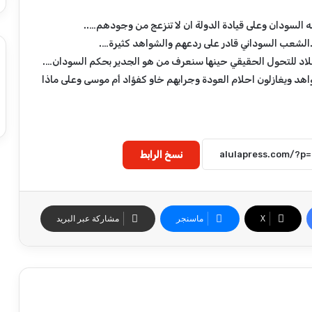
ي
و
لسودان وعلى قيادة الدولة ان لا تنزعج من وجودهم…..
م
.الشعب السوداني قادر على ردعهم والشواهد كثيرة….
ا
ل
البلاد للتحول الحقيقي حينها سنعرف من هو الجدير بحكم السودان….
أ
هد ويغازلون احلام العودة وجرابهم خاو كفؤاد أم موسى وعلى ماذا
ح
د
٩
ا
غ
نسخ الرابط
س
ط
س
٢
‫X
ماسنجر
مشاركة عبر البريد
٠
٢
٦
م