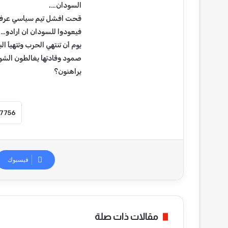
إ
السودان….
د
قحت افشل تيم سياسي عرفه ا
ا
فيعودوا للسودان ان ارادو…
ن
ة
يوم أن تنتهي الحرب وتتهيأ 
ح
صمود وقادتها يغالطون الشوا
و
يراهنون؟
ل
ح
ا
د
ث
ة
ا
ل
فيسبوك
ا
ع
ت
د
ا
مقالات ذات صلة
ء
ع