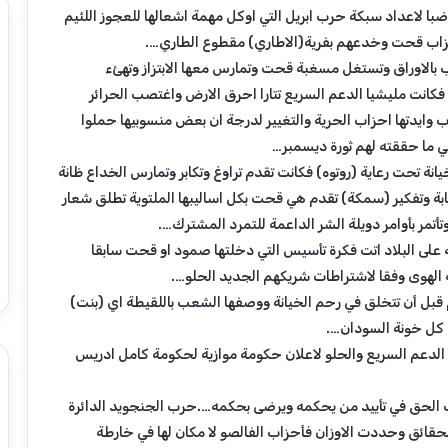
ا لاعداد سبكة حرب ابريل التي اوكل مهمة اشعالها للعجوز اللئيم
زاب قحت وخدعهم بفرية(الاطاري) مقطوع الطاري….
عب بالاوراق وتستغل مسغبة قحت وتمارس معها الابتزاز وتهئء
ع
فكانت مليشيا الدعم السريع تتارا احرق الارض واغتصب الحرائر
ن
ا
وايدتها احزاب الحرية والتغيير لدرجة ان بعض منسوبيها حملوا
و
ي ما حققته لهم ثورة ديسمبر…
ي
نة تحت رعاية (روتوه) فكانت تقدم تراوغ وتكابر وتمارس الخداع ظانة
ن
بة وتفكير (سمكة) تقدم هي قحت بكل اساليبها الملتوية تطلق شعار
أ
أغسطس 9, 2026
ه
أتمر بأوامر دويلة الشر الداعمة للتمرد المشترك….
ن إدانة حول حادثة
عناوين أهم الأخبار اليوم الأحد ٩
م
لى البلاد اتت فكرة تأسيس التي دخلتها صمود او قحت سابقا
بمدرسة التدريب
اغسطس ٢٠٢٦م ​
ا
 الهوى وفقا لاشتراطات شريكهم الجديد الحلو….
ل
 قبل أن تتخلق في رحم الخيانة ووصفها الشعب باللقيطة اي (بنت)
أ
خ
كل خونة السودان….
ب
 الدعم السريع والحلو لاعلان حكومة موازية لحكومة كامل ادريس
ا
ر
لحق في تأييد من يحكمه ويرضى بحكمه….حرب الجنجويد الدائرة
ا
ل
حقائق وحددت الاوزان فأحزاب الفالصو لا مكان لها في خارطة