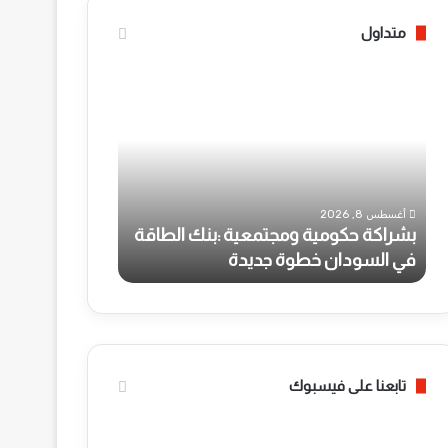
متداول
ب
ف
ش
ي
ر
ا
ا
ف
ك
ت
أغسطس 8, 2026
ة
ت
في افتتاح مستش
ح
ا
عمر نور الدائم ا
أغسطس 8, 2026
ك
ح
بشراكة حكومية ومجتمعية :بنك الطاقة
المستشفى يمثل
و
م
في السودان خطوة جديدة
بدأت بوضع حجر ال
م
س
ي
ت
ة
ش
و
ف
م
ى
ج
ا
تابعنا على فيسبوك
ت
ل
م
م
ع
ر