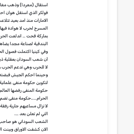
استقال (معردا) وذهب مغاضب
فولكر الذي استقل هوان اح
الامارات منذ امد بعيد تتلا
ن
المسرح لحرب لا هوادة فيها 
ق
ا
بماركة قحت … اندلعت الحرب 
ب
البندقية لصناعة مجدا يضاه
ة
وفي كينيا اكتملت فصول الخيا
ا
أن شعب السودان بعقلية ذبا
ل
أغسطس 8, 2026
م
لا للحرب وهي تدعم الحرب وت
نقابة المعلمين :بيا
ع
وحينما احكم الجيش قبضته ع
الاعتداء على معلم 
ل
لتكوين حكومة منفى علمانية
م
حكومة المنفى رفضها العالم
ي
ن
الحرام…..حكومة منفى تضم 
:
لا تزال مساعيهم جارية رفقة
ب
التي لم تعلن بعد ….
ي
الشعب السوداني هو صاحب ا
ا
ن
الان كشفت الاوراق وبينت ال