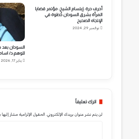
ل
أحرف حرة :إبتسام الشيخ: مؤتمر قضايا
ى
المرأة بشرق السودان خُطوة في
م
الإتجاه الصحيح
ع
نوفمبر 29, 2024
ل
م
ب
السودان بعد س
م
للوهم:د/ اسام
د
يناير 17, 2026
ر
س
ة
ا
ل
ت
اترك تعليقاً
د
ر
لن يتم نشر عنوان بريدك الإلكتروني.
الحقول الإلزامية مشار إليها ب
ي
ب
ا
ل