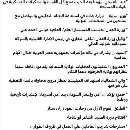
*عبد الله يحي : رؤيتنا بعد الحرب دمج كل القوات والتشكيلات العسكرية في
القوات المسلحة
*وزير التربية : الوزارة بدأت في استعادة النظام التعليمي والتواصل مع
المانحين من المنظمات الدولية
* وزارة العدل تحتسب المستشار العام/ العافية عباس أحمد علي
* وكيل وزارة العدل: تتلقى التعازي في رئيس الإدارة القانونية بالشركة
السودانية للتوليد المائي
*السودان يشارك في ثلاثة مؤتمرات بجمهورية مصر العربية خلال الأيام
الماضية
* المديرون التنفيذيون لمحليات الولاية الشمالية يقدمون قافلة سنداً
لنظرائهم بولاية الخرطوم دعماً للتكايا
* والي الشمالية: استهداف الميليشيا لمطار مروي محاولة يائسة للتغطية
على هزائمها
* حمزة يؤكد ان أمن وإعمار السودان يبدأ من أمدرمان لإعتبارات تأريخية
ووطنية
* انطلاق الفوج الأول من رحلات العودة إلى سنار
* افتتاح دورة الفقيد الشاعر أبو شامة
* مقترحات بتدريب العاملين علي العمل في ظروف الطوارئ