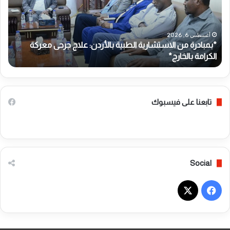
ا
ل
د
س
ر
و
ة
د
أغسطس 6, 2026
*بمبادرة من الاستشارية الطبية بالأردن: علاج جرحى معركة
م
ا
الكرامة بالخارج*
ب
ن
ن
ا
ي
ل
د
ا
ش
س
ن
تابعنا على فيسبوك
ت
ا
ش
ل
ا
م
ر
ح
ي
و
Social
ة
ل
ا
ا
ل
ل
ف
ط
ق
ب
و
ي
X
ي
م
ة
ي