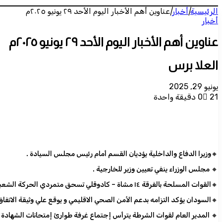
الرئيسية
|
أخبار
|
عناوين أهم الأخبار اليوم الأحد ٢٩ يونيو ٢٠٢٥م
أخبار
عناوين أهم الأخبار اليوم الأحد ٢٩ يونيو ٢٠٢٥م
العلا برس
يونيو 29, 2025
21
0
دقيقة واحدة
🔸وزيرا الدفاع والداخلية يؤديان القسم أمام رئيس مجلس السيادة .
🔸 مجلس الوزراء ينفي تعيين وزير للخارجية .
🔸القوات المسلحة بالفرقة ١٤ مشاة – كادوقلي تسحق متمردي الحركة الشعبية (جناح المتمرد الحلو) وتطهر مدينتى الدشول اللفة والدشول الهاوية وتستلم دبابتين وتدمر دبابة ثالثة .
🔸السودان يؤكد التزامه بدعم الأمن الصحي الاقليمي و يوقع علي وثيقة الاتفاق
🔸 المدير العام لقوات الشرطة يترأس إجتماع غرفة طوارئ إمتحانات الشهادة ال