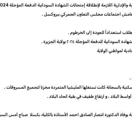
🔸 وكيل وزارة التربية والتعليم يؤكد إكتمال كافة الإستعدادات والترتيبات الفنية والإدارية
🔸مدير عام قوات الجمارك يلتقي بنظرائه من السعو
🔸 انطلاق أعمال إعادة الإعمار بمباني
🔸مدير شرطة ولاية الجزيرة المكلف يؤكد 
🔸والي الخرطوم يستق

🔸فريق ميداني مختص من مباحث قسم شرطة الخرطوم وسط يداهم عمارة سكني
🔸 الأرصاد .. استقرار في درجات الحرارة العظمى و
ية عامة وكلية الاعلام خاصة بوفاة الدكتورة انتصار الصادق احمد الأستاذة بال