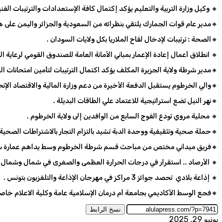
 اللازمة لإنطلاقة إمتحانات الشهادة السودانية الدفعة المؤجلة 2024 اليوم الأحد 29 يونيو 2025 .
دية والجزائر واليمن على هامش اجتماعات مجلس التعاون الجمركي ببروكسل .
🔸الصحة : ترتيبات لإدخال لقاح الملاريا بكل ولايات السودان .
 الأمانة العامة للصندوق القومي لرعاية الطلاب استعداداً للعودة إلى الخرطوم .
اكتمال الترتيبات لتأمين امتحانات الشهادة السودانية للدفعة المؤجلة ٢٠٢٤ بولاية الجزيرة .
بل الدفعة الأخيرة من دعم وزارة المالية والاقتصاد الإتحادية لمواطني الولاية
🔸نهر النيل تضع استراتيجية للاعتماد علي الطاقات البديلة .
🔸 محلية مروي تودع الفوج السابع من الوافدين إلى ولاية الخرطوم .
حملة صحية وتثقيفية ووحدة الدبة تشيد بالتزام التجار بالاشتراطات الصحية .
ة بالسجانة كانت تستغلها المليشيا المتمردة مخزنا لتجميع المسروقات .
الصغرى في شمال وشمال أواسط البلاد ، و ارتفاع طفيف في بقية أنحاء البلاد .
🔸 إذاعة بلادي تحصد جوائز 3 مراكز في مهرجان الإذاعة والتلفزيون بتونس .
كلية، بكسلا صباح أمس السبت ، اللهم اغفر لها و ارحمها واجعل مثواها الجنة.
نسخ الرابط
يونيو 29, 2025