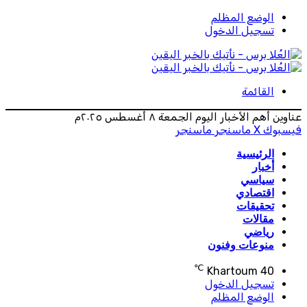
الوضع المظلم
تسجيل الدخول
القائمة
عناوين أهم الأخبار اليوم الجمعة ٨ أغسطس ٢٠٢٥م
فيسبوك
‫X
ماسنجر
ماسنجر
الرئيسية
أخبار
سياسي
اقتصادي
تحقيقات
مقالات
رياضي
منوعات وفنون
℃
Khartoum
40
تسجيل الدخول
الوضع المظلم