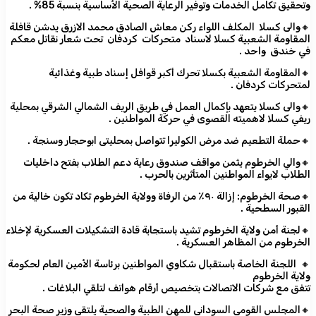
وتحقيق تكامل الخدمات وتوفير الرعاية الصحية الأساسية بنسبة 85% .
🔸والى كسلا المكلف اللواء ركن معاش الصادق محمد الازرق يدشن قافلة
المقاومة الشعبية كسلا لاسناد متحركات كردفان تحت شعار نقاتل معكم
في خندق واحد .
🔸المقاومة الشعبية بكسلا تحرك أكبر قوافل إسناد طبية وغذائية
لمتحركات كردفان .
🔸والى كسلا يتعهد بإكمال العمل في طريق الريف الشمالي الشرقي بمحلية
ريفي كسلا لاهميته القصوى في حركة المواطنين .
🔸حملة التطعيم ضد مرض الكوليرا تتواصل بمحليتى ابوحجار وسنجة .
🔸والي الخرطوم يثمن مواقف صندوق رعاية دعم الطلاب بفتح داخليات
الطلاب لايواء المواطنين المتأثرين بالحرب .
🔸صحة الخرطوم: إزالة ٩٠٪ من الرفاة وولاية الخرطوم تكاد تكون خالية من
القبور السطحية .
🔸لجنة أمن ولاية الخرطوم تشيد باستجابة قادة التشكيلات العسكرية لإخلاء
الخرطوم من المظاهر العسكرية .
🔸 اللجنة الخاصة باستقبال شكاوي المواطنين برئاسة الأمين العام لحكومة
ولاية الخرطوم
تتفق مع شركات الاتصالات بتخصيص أرقام هواتف لتلقي البلاغات .
🔸المجلس القومي السوداني للمهن الطبية والصحية يلتقي وزير صحة البحر