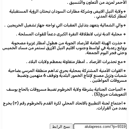
الأحمر لمزيد من التعاون والتنسيق .
🔸ولاية النيل الابيض وشركة مطارات السودان تبحثان الرؤية المستقبلية
لمطار كنانة المدني .
🔸والي الشمالية يتعهد بتذليل العقبات التي تواجه جهاز تشغيل الخريجين .
🔸 محلية الدبة ترتب لانطلاقة النفرة الكبرى دعماً للقوات المسلحة .
🔸حذرت الهيئة العامة للأرصاد الجوية من هطول أمطار غزيرة مصحوبة
بزوابع رعدية في أواسط وجنوب أقليم النيل الأزرق تستمر من مساء الخميس
وحتى فجر اليوم الجمعة.
🔸مع تحذيرات الأرصاد .. أمطار متفاوتة بمعظم ولايات البلاد .
🔸القوات الأمنية المشتركة بمحلية بحري تداهم منطقة المرسي بضاحية
شمبات وتزيل مصنع لإنتاج الخمور البلدية وتوقف 6 متهمين وتضبط
مسروقات المواطنين .
🔸المباحث الجنائية بشرطة ولاية الخرطوم تضبط مسروقات بالحاج يوسف
التعويضات مربع(5) .
🔸اجتماع لجنة التطبيع بالاتحاد المحلي لكرة القدم بالخرطوم رقم (٣) يخرج
بعدد من القرارات.
نسخ الرابط