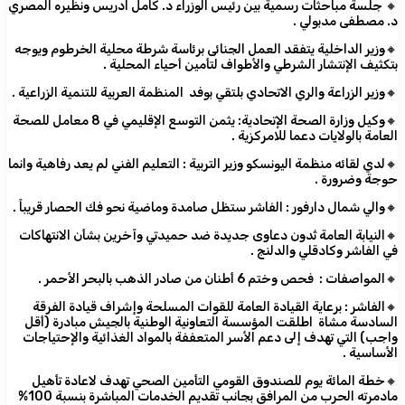
🔸 جلسة مباحثات رسمية بين رئيس الوزراء د. كامل ادريس ونظيره المصري
د. مصطفى مدبولي .
🔸وزير الداخلية يتفقد العمل الجنائى برئاسة شرطة محلية الخرطوم ويوجه
بتكثيف الإنتشار الشرطي والأطواف لتأمين أحياء المحلية .
🔸وزير الزراعة والري الاتحادي بلتقي بوفد المنظمة العربية للتنمية الزراعية .
🔸وكيل وزارة الصحة الإتحادية: يثمن التوسع الإقليمي في 8 معامل للصحة
العامة بالولايات دعما للامركزية .
🔸لدي لقائه منظمة اليونسكو وزير التربية : التعليم الفني لم يعد رفاهية وانما
حوجة وضرورة .
🔸والي شمال دارفور : الفاشر ستظل صامدة وماضية نحو فك الحصار قريباً .
🔸النيابة العامة تُدون دعاوى جديدة ضد حميدتي وآخرين بشأن الانتهاكات
في الفاشر وكادقلي والدلنج .
🔸المواصفات : فحص وختم 6 أطنان من صادر الذهب بالبحر الأحمر .
🔸الفاشر : برعاية القيادة العامة للقوات المسلحة وإشراف قيادة الفرقة
السادسة مشاة اطلقت المؤسسة التعاونية الوطنية بالجيش مبادرة (أقل
واجب) التي تهدف إلى دعم الأسر المتعففة بالمواد الغذائية والإحتياجات
الأساسية .
🔸خطة المائة يوم للصندوق القومي التأمين الصحي تهدف لاعادة تأهيل
مادمرته الحرب من المرافق بجانب تقديم الخدمات المباشرة بنسبة 100%