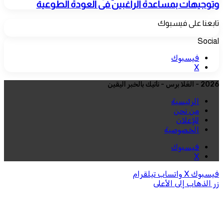
وتوجيهات بمساعدة الراغبين فى العودة الطوعية
تابعنا على فيسبوك
Social
فيسبوك
‫X
2026 - العُلا برس - نأتيك بالخبر اليقين
الرئيسية
من نحن
للإعلان
الخصوصية
فيسبوك
‫X
فيسبوك
‫X
واتساب
تيلقرام
زر الذهاب إلى الأعلى