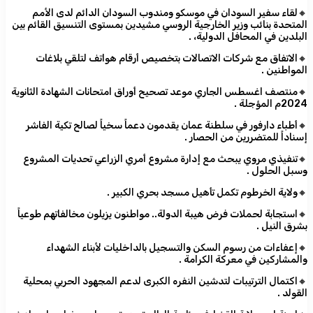
🔸لقاء سفير السودان في موسكو ومندوب السودان الدائم لدى الأمم
المتحدة بنائب وزير الخارجية الروسي مشيدين بمستوى التنسيق القائم بين
البلدين في المحافل الدولية، .
🔸الاتفاق مع شركات الاتصالات بتخصيص أرقام هواتف لتلقي بلاغات
المواطنين .
🔸منتصف اغسطس الجاري موعد تصحيح أوراق امتحانات الشهادة الثانوية
2024م المؤجلة .
🔸أطباء دارفور في سلطنة عمان يقدمون دعماً سخياً لصالح تكية الفاشر
إسناداً للمتضررين من الحصار .
🔸تنفيذي مروي يبحث مع إدارة مشروع أمري الزراعي تحديات المشروع
وسبل الحلول .
🔸ولاية الخرطوم تكمل تأهيل مسجد بحري الكبير .
🔸استجابة لحملات فرض هيبة الدولة.. مواطنون يزيلون مخالفاتهم طوعياً
بشرق النيل .
🔸إعفاءات من رسوم السكن والتسجيل بالداخليات لأبناء الشهداء
والمشاركين في معركة الكرامة .
🔸اكتمال الترتيبات لتدشين النفره الكبرى لدعم المجهود الحربي بمحلية
القولد .