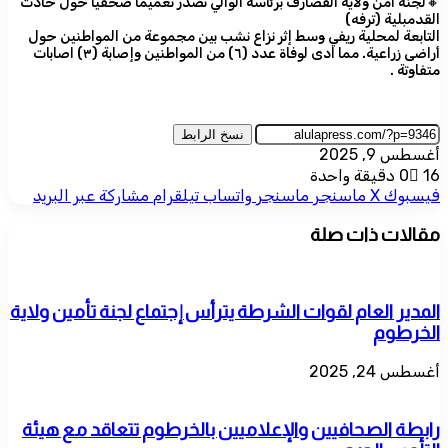
🔸لجنة امن ولاية القضارف برئاسة الوالي تصدر تعميما صحفيا حول حادث
القدمبلية (ترفه)
التابعة لمحلية ريفي وسط إثر نزاع نشب بين مجموعة من المواطنين حول
أراضى زراعية. مما ادى لوفاة عدد (٦) من المواطنين وإصابة (٣) اصابات
متفاوتة .
نسخ الرابط
أغسطس 9, 2025
16
0
دقيقة واحدة
فيسبوك
‫X
ماسنجر
ماسنجر
واتساب
تيلقرام
مشاركة عبر البريد
مقالات ذات صلة
المدير العام لقوات الشرطة يترأس إجتماع لجنة تأمين ولاية
الخرطوم
أغسطس 24, 2025
رابطة الصحافيين والإعلاميين بالخرطوم تتعاقد مع هيئة