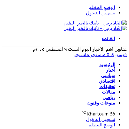
الوضع المظلم
تسجيل الدخول
القائمة
عناوين أهم الأخبار اليوم السبت ٩ أغسطس ٢٠٢٥م
فيسبوك
‫X
ماسنجر
ماسنجر
الرئيسية
أخبار
سياسي
اقتصادي
تحقيقات
مقالات
رياضي
منوعات وفنون
℃
Khartoum
36
تسجيل الدخول
الوضع المظلم