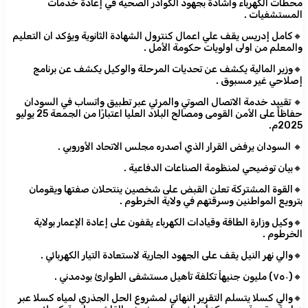
محطات الكهرباء وأشادة بجهود الكوادر الصحية في إعادة خدمات
المستشفيات .
🔸كامل إدريس يقف علي اعمال كنترول الشهادة الثانوية ويؤكد ان التعليم
والمعلم من اولى اولويات حكومة الأمل .
🔸وزير المالية يكشف عن تحديات المرحلة والوكيل يكشف عن برنامج
إصلاحي غير مسبوق .
🔸 تقييد خدمة الاتصال الصوتي والمرئي عبر تطبيق واتساب في السودان
حفاظاً على الأمن القومى ومصالح البلاد العليا اعتبارًا من الجمعة 25 يوليو
2025م.
🔸 السودان يرفض القرار الذي أصدره مجلس الاتحاد الأوروبي .
🔸بيان توضيحي لمنظومة الصناعات الدفاعية .
🔸القوة المشتركة تعلن القبض على شخصين ينتحلان صفتها ويقومان
بترويع المواطنين وسرقتهم في ولاية الخرطوم .
🔸وكيل وزارة الطاقة وقيادات الكهرباء يقفون على إعادة الإعمار بولاية
الخرطوم .
🔸والي نهر النيل يقف على الجهود الجارية لاستعادة التيار الكهربائي .
🔸(٧٥٠) مليون جنيهاً تكلفة تأهيل مستشفى الطوارئ بودمدني .
🔸والي كسلا يتسلم التقرير النهائي لمشروع الحل الجذري لمياه كسلا عبر