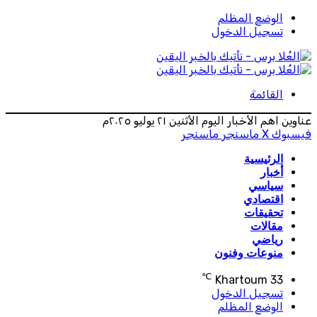
الوضع المظلم
تسجيل الدخول
القائمة
عناوين اهم الأخبار اليوم الأثنين ٢١ يوليو ٢٠٢٥م
فيسبوك
‫X
ماسنجر
ماسنجر
الرئيسية
أخبار
سياسي
اقتصادي
تحقيقات
مقالات
رياضي
منوعات وفنون
℃
Khartoum
33
تسجيل الدخول
الوضع المظلم