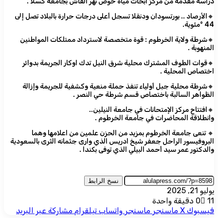
دراسة مقدمة من مركز أبحاث مياه حوض نهر القاش بجامعة كسلا .
🔸الأرصاد .. بورتسودان ودنقلا تسجل أعلى درجات حرارة بالبلاد تصل إلى
44 °مئوية.
🔸شرطة ولاية الخرطوم : قوة متخصصة لاسترداد ممتلكات المواطنين
المنهوبة .
🔸قوات الطوف المشترك محلية شرق النيل تدك اوكار الجريمة بدوائر
اختصاص المحلية .
🔸شرطة محلية جبل أولياء تنفذ حملة منعية وكشفية للجريمة وإزالة
الظواهر السالبة باختصاص قسم شرطة حي النصر .
🔸افتتاح مركز الإمتحانات في جامعة النيلين..
وانطلاقة المحاضرات في جامعة الخرطوم .
🔸 تنعى جامعة الخرطوم بمزيد من الحزن علمين من اعلامها وهما
البروفيسور الراحل جعفر شيخ ادريس الذي وارى جثمانه الثرى بالسعودية
والدكتور عمر سيد أحمد البيلي الذي توفى بكندا .
نسخ الرابط
يوليو 21, 2025
11
0
دقيقة واحدة
فيسبوك
‫X
ماسنجر
ماسنجر
واتساب
تيلقرام
مشاركة عبر البريد