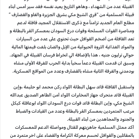
القبيلة عدد من الشهداء ، وهاهو التاريخ يعيد نفسه فقد سير أمس أبناء
قبيلة المسلمية من “قري الشيخ مكي بشرق الجزيرة والفاو والقضارف ”
مطلع العام الجديد تزامناً مع ذكرى الاستقلال المجيد قافلة لدعم
ومناصرة القوات المسلحة وقوات درع السودان بمعسكر الغُر بالبطانة و
تعد القافلة من أضخم القوافل حيث تحتوي على عدد من السيارات
والمواد الغذائية الثروة الحيوانية من الإبل والضان بلغت قيمتها المالية
حوالي ترليون جنيه ، هذا بالإضافة الي انخراط فرسان القبيلة في الجهاد.
وسبق ان قدمت القبيلة دعماً سخياً بداية الحرب للفرقة الأولى مشاه
بودمدني والفرقة الثانية مشاه بالقضارف وعدد من المواقع العسكرية.
واستقبل القافلة قائد سهل البطانة اللواء ركن محمد ابو حليمة ،وإبن
القبيلة قائد متحرك جهاز المخابرات اللواء أمن الطاهر الصديق عبدالله
الشيخ مكي، وإبن البطانة قائد قوات درع السودان اللواء ابوعاقلة كيكل
مرعب المتمردين بمعسكر الغُر بالبطانة وعدد من القيادات والضباط
والجنود والمجاهدين من أبناء القبيلة.
أكد ممثل المسلمية جاهزيتهم للقتال ومواصلة الدعم للمعسكرات
بالمقاتلين والقوافل لحسم معركة الكرامة والقضاء على اخر متمرد من