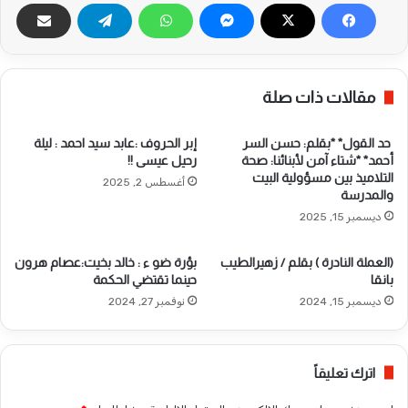
مقالات ذات صلة
حد القول* *بقلم: حسن السر
إبر الحروف :عابد سيد احمد : ليلة
أحمد* *شتاء آمن لأبنائنا: صحة
رحيل عيسى !!
التلاميذ بين مسؤولية البيت
أغسطس 2, 2025
والمدرسة
ديسمبر 15, 2025
(العملة النادرة ) بقلم / زهيرالطيب
بؤرة ضو ء : خالد بخيت:عصام هرون
بانقا
حينما تقتضي الحكمة
ديسمبر 15, 2024
نوفمبر 27, 2024
اترك تعليقاً