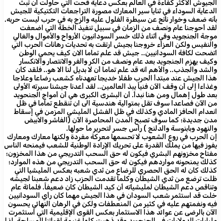
الجيوش الأكثر كفاءة في العالم بعكس دعاية قحت التي حاولت أن تبث
الدعاية السوداء في ثنايا سير المعارك مصورة التراجعات التكتيكية للجيش
بأنه ضعف وخوار ناتج عن سيطرة الفلول عليه والزج به في حرب ليست حربه.
لقد أحوجنا عام ونصف من الزمان في سبيل تنفيذ الخطة التي اضعفت
موجة الجنجويد وفي أثناء ذلك خسر السودانيون الأرواح والأموال والغالي
والنفيس ولكن العزاء خروجنا بجيش ارتقت به تحديات رهانات الحرب التي
اتضحت لكافة السودانيين.. جيش قد علم تماما الان كيف يحمي الوطن
وكيف يهزم الجنجويد بعد عام ونصف من الكر والفر والانتصار والانكسار
والشد والجذب.. والأهم انه قد علم تماما أن لا بديل لنا الا هو.. فلقد كان
هذا الجيش عند مبتدأ الحرب طفلا خديجا تعهدناه كشعب رضاعا وعلاجا
وغذاءا إلى أن وقف الآن فنياً يبذ العالمين.. لقد أعدنا جيشنا سيرته الأولى
بعد طول إهمال ومن هنا نبدأ. أن البشرى الكبرى هي أن أمواج الجنحويد
من الآن فصاعدا سوف تقل بمتوالية هندسية الى ان تنقطع تماما في ظل
انعدام الحافز المادي وكذلك في ظل الفشل المليشي المزمن في إسقاط
مدن جديدة؛ كما سوف تصبح المدن المحاصرة الآن (الفاشر والابيض
والنهود وبابنوسة والدلنج ) رأس جسر لتحرير ما حولها.
إن الحرب في روع الشعوب لا تحسمها معركة مفردة ولكنها معارك ومعارك
يفوز فيها من يملك القدرة على تحريك الإرادة الوطنية للشعب فيمنحه الناس
مفتاح مخزونهم البشري فيكون له حق السحب التدريجي من هذا المخزون؛
كذلك يمنحونه مواردهم فيكون له حق السحب التدريجي من هذه الموارد؛
كذلك كان له الحق الحصري للرضاع من ثدي شعبه بعكس المليشيا التي
ظلت ترضع من ثدي الشيطان وكلما تقدمت الحزب زاد دعم شعبنا لجيشه
وتناقص دعم الشيطان لمليشياته أن كيد الشيطان كان ضعيفاً. فلمائة عام
خلت قد استثمر شعب السودان في هذا الجيش مهما كان رأي السودانيين
فيه ونغمتهم عليه في كثير من المنعطفات ولكن في الرهان النهائي يحسون
الآن بالرضى عن عوائد هذا الاستثمار بعكس القوى الإقليمية التي استثمرت
مليارات الدولارات في الجنحويد وقد ذهبت كلها غنيمة لقواتنا المسلحة. لذا