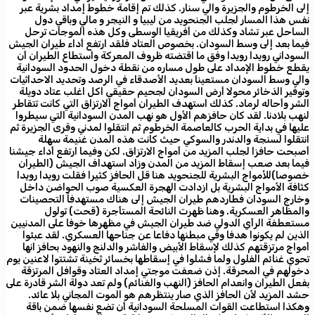
إلى الخرطوم والجزيرة والي سنار. كذلك تم إقامة خطوط إمداد بشرية عبر
نفس هذا المسار لجلب الجنحويد من ليبيا و النيجر و مالي وباقي دول
الساحل عبر تشاد وكذلك من أفريقيا الوسطى وكل هذه الموجات ترحل
فيما بعد إلى وسط السودان. بخصوص العتاد فلقد ارتفع أداء طيران الجيش
السوداني رويدا رويدا وفق ما اقتضته ظروف المعركة واستطاع الطيران أن
يقطع خطوط الإمداد على طول مساره من نقطة دخول الحدود السودانية
والي وسط السودان مستعينا بعديد الأصدقاء في الرصد وتحديد الاحداثيات
وتوفير الذخائر محولا أرض السودان لجحيم حقيقي اكل اغلب عتاد دويلة
الشر وأحاله لرماد. كذلك استهدف الطيران أمواج الارتزاق التي كانت تتقاطر
لنهب بلادنا. لقد كان حافزهم الأول هو نهب المدن السودانية التي سيطروا
عليها في بداية الحرب كالعاصمة الخرطوم ثم انتقلوا لمدني وقرى الجزيرة ثم
انتقلوا لسنجة والدندر والسوكي حيث كانت هذه المدن غنيمة سهلة
أصبحت حافزا لجلب المزيد من أمواج الارتزاق. لكن وفيما ارتفع أداء جيشنا
فيما بعد صعب إسقاط المزيد من المدن وزاد استهداف الجيش (الطيران
خصوصا)للأمواج البشرية للجنحويد هنا قل الحافز كثيرا فقلت رويدا رويدا
كثافة الأمواج البشرية بل ازدادت الهجرة العكسية صوب الحواضن داخل
وخارج السودان فطاردهم طيران الجيش إلى هناك مستهدفاً التحصينات
والمظاهر العسكرية. وهنا ظهرت النائحة المستأجرة (قحت) تولول
مستعطفة الرأي الدولي ضد طيران الجيش في مظهرها خوفا على المدنيين
الذين لم يكونوا هدفا وفي مبطنها دفاعا عن جناحها العسكري. لقد عبئوا
أمواج مرتزقتهم كذلك لإسقاط الأبيض والفاشر والدلنج والنهود بحافز انها
تحوي غنائم الفلول ولما فشلوا في إسقاطها بخسائر ثخينة تشتتوا لاعنين يوم
دخولهم في المحرقة. إذن ضعفت موجتي إمداد العتاد وقوافل المرتزقة
بفعل الطيران وانعدام الحافز (النهب والغنائم) ولم تعد دولة الشر قادرة على
حشد المزيد لأن الحافز الذي صار ينتظرهم هو الموت المجاني بلا عائد.
وهكذا استطاعت القوات المسلحة السودانية أن تضع نفسها ضمن باقة