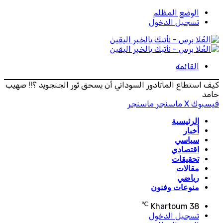
الوضع المظلم
تسجيل الدخول
القائمة
كيف استطاع الماتادور السوداني أن يسحق ثور الجنجويد ؟!! صهيب
حامد
فيسبوك
‫X
ماسنجر
ماسنجر
الرئيسية
أخبار
سياسي
اقتصادي
تحقيقات
مقالات
رياضي
منوعات وفنون
℃
Khartoum
38
تسجيل الدخول