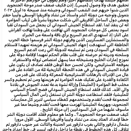
أمامهم جيشنا بهدف إسقاطهم اخيرا وهم يعوون في خوارهم الأخير بلا
تحقيق هدف ولا وصول (ميس). إذن فكيف ضعف صدر موجة الجنجويد
الذين شنوا حربهم ضد الشعب السوداني وجيشه منذ صبيحة ١٥ أبريل ٢٠٢٣
بتمويل وتوجيه من دويلة الشر واسناد ََمن تشاد وأفريقيا الوسطى وليبيا حفتر
وبعض دول الساحل الأفريقي التي شكلت مخزونا بشرياً ظن أرباب المؤامرة
انه لن ينفذ ابدا .لقد استطاع الجيش السوداني أن يجعل من السودان ثقبا
اسود يمتص كل موجات الجنجويد التي تهافتت على وطننا تهافت الفراش
على النار؛ إذ استهدي الدعم السريع برأي باقة واسعة من الخبراء
والمستشارين العسكريين الذين وفرتهم دويلة الشر فرسموا خطة الحرب
الخاطفة التي استهدفت إجهاد الجيش السوداني ثم هزيمته تمهيدا لاستلام
السلطة في السودان ومن ثم تسليمه للدويلة التي رعت الدعم السريع
وسلحته ودربته ثم حرضته على قلب نظام الحكم تمهيدا لإقامة دولة على
نموزج إمارات الخليج ومشيخاته مما يسهل امتصاص ثرواته والاستفراد
بموقعه الاستراتيجي. ولكن لحسن حظ الوطن فلقد تصادف أن يكون على
قيادة الجيش السوداني في هذه اللحظة التاريخية ثلة من القادة على قدر
عال من الإدراك بالرهانات الاستراتيجية للمعركة وكذلك على قدر من
الكفاءة والقدرة على تفكيك هذه المؤامرة ثم هزيمتها ومن ثم تحطيم وكسر
مخلب قط المؤامرة (المليشا) وإزالة تشوة بدعة تعدد الجيوش في بلادنا
والي الأبد. كذلك فلقد استطاع الجيش السوداني فضح الجناح السياسي
للمليشيا؛ فلقد استطاعت دويلة الشر أن تستغل رأس المال السياسي
لمجموعة قحت/تقدم وتستخدمهم كغطاء سياسي لتبرير كل ممارسات
الجنحويد؛ وبهزيمة المليشيا انهزمت معها قحت/تقدم وشيعا معا غير
مأسوف عليهما من قبل السودانيين إلى مزبلة التاريخ .
كيف ضعفت موجة الجنجويد؟.. وكما هو معلوم فقلد أقامت دويلة الشر
خطأ لإمداد العتاد يمتد من تشاد وليبيا وأفريقيا الوسطى. الأول مرورا
بشمال دارفور والثاني بغرب دارفور عبر الجنينة والثالث عبر جنوب دارفور ثم
تتلاقى كل هذه الخطوط في نقطة ما داخل دارفور ليسير في خط إمداد واحد