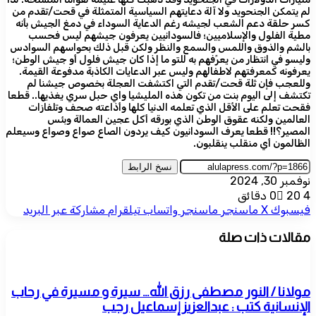
لم يتمكن الجنحويد ولا آلة دعايتهم السياسية المتمثلة في قحت/تقدم من
كسر حلقة دعم الشعب لجيشه رغم الدعاية السوداء في دمغ الجيش بأنه
مطية الفلول والإسلاميين؛ فالسودانيين يعرفون جيشهم ليس فحسب
بالشم والذوق واللمس والسمع والنظر ولكن قبل ذلك بحواسهم السوادس
وليسو في انتظار من يعرًفهم به للتو ما إذا كان جيش فلول أو جيش الوطن؛
يعرفونه كمعرفتهم لاطفالهم وليس عبر الدعايات الكاذبة مدفوعة القيمة.
وللعجب فإن ثلة قحت/تقدم التي اكتشفت العجلة بخصوص جيشنا لم
تكتشف إلى اليوم بنت من تكون هذه المليشيا واي حبل سري يغذيها.. قطعا
فقحت تعلم على الأقل الذي تعلمه الدنيا كلها وأذاعته صحف وتلفازات
العالمين ولكنه عقوق الوطن الذي بورقه أكل عجين العمالة وبئس
المصير؟!! قطعا يعرف السودانيون كيف يردون الصاع صواع وصواع وسيعلم
الظالمون أي منقلب ينقلبون.
نسخ الرابط
نوفمبر 30, 2024
4 دقائق
20
0
فيسبوك
‫X
ماسنجر
ماسنجر
واتساب
تيلقرام
مشاركة عبر البريد
مقالات ذات صلة
مولانا / النور مصطفى رزق الله… سيرة و مسيرة في رحاب
الإنسانية كتب : عبدالعزيز إسماعيل رجب