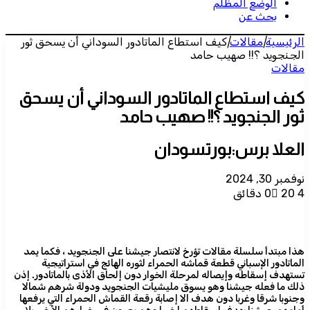
الوضع المظلم
بحث عن
الرئيسية
|
مقالات
|
كيف استطاع الماتادور السوداني أن يسحق ثور
الجنجويد ؟!! صهيب حامد
مقالات
كيف استطاع الماتادور السوداني أن يسحق
ثور الجنجويد ؟!! صهيب حامد
العلا برس:بورتسودان
نوفمبر 30, 2024
4 دقائق
20
0
هذا مبتدأ سلسلة مقالات تؤرخ لانتصار جيشنا على الجنجويد ، فكما يمد
الماتادور الإسباني قطعة قماشه الحمراء لثوره الهائج في استراتيجية
تستهدف إسقاطه وإيصاله لمرحلة الخوار دون إلحاق الأذى بالماتادور. إذن
ذلك ما فعله جيشنا وهو يسوق مليشيات الجنجويد ودولة شرهم شمالا
وجنوبا شرقا وغربا دون هدف الا إصابة رقعة القماش الحمراء التي يرفعها