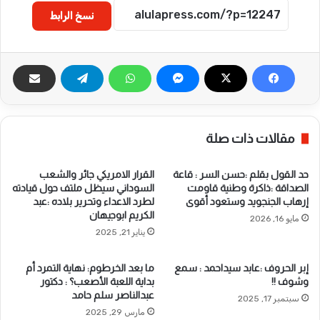
نسخ الرابط
مقالات ذات صلة
حد القول بقلم :حسن السر : قاعة
القرار الامريكي جائر والشعب
الصداقة :ذاكرة وطنية قاومت
السوداني سيظل ملتف حول قيادته
إرهاب الجنجويد وستعود أقوى
لطرد الاعداء وتحرير بلاده :عبد
الكريم ابوجيهان
مايو 16, 2026
يناير 21, 2025
إبر الحروف :عابد سيداحمد : سمع
ما بعد الخرطوم: نهاية التمرد أم
وشوف !!
بداية اللعبة الأصعب؟ : دكتور
عبدالناصر سلم حامد
سبتمبر 17, 2025
مارس 29, 2025