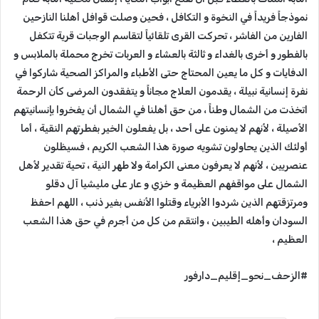
نموذجاً فريداً في النخوة و التكافل ، فحين وصلت قوافل أهلنا النازحين
الفارين من الفاشر ، تحركت القرى تلقائياً لتقاسم الوجبات قرية تتكفل
بالفطور و أخرى بالغداء و ثالثة بالعشاء و العربات تخرج محملة بالملابس و
الدفايات و كل ما يعين المحتاج حتى الأطباء والمراكز الصحية شاركوا في
نفرة إنسانية نبيلة ، يقدمون العلاج مجاناً و يتفقدون المرضى كأن الرحمة
اتخذت من الشمال وطناً ، من حق أهلنا في الشمال أن يفخروا بإنسانيتهم
الأصيلة ، لأنهم لا يمنون على أحد ، بل يفعلون الخير بفطرتهم النقية ، أما
أولئك الذين يحاولون تشويه صورة هذا الشعب الكريم ، فسيظلون
عنصريين ، لأنهم لا يعرفون معنى الكرامة ولا طهر النية ، تحية تقدير لأهل
الشمال على مواقفهم العظيمة و خزي و عار على مليشيا آل دقلو
ومرتزقتهم الذين شردوا الأبرياء وقتلوا الأنفس بغير ذنب ، اللهم احفظ
السودان وأهله الطيبين ، وانتقم من كل من أجرم في حق هذا الشعب
العظيم ،
#الزحف_نحو_إقليم_دارفور