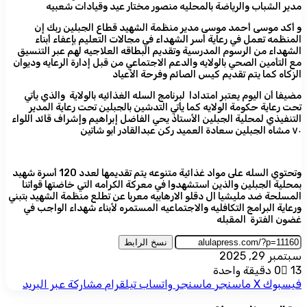
مدير الشباب والرياضة بالمحليه منصور مختار عيد وقيادات شعبيه
و أكد موسى أحمد موسى مدير منظمة الشهيد قطاع الجبلين ربك إن
المنظمه تعمل في رعاية أسر الشهداء في مجالات التعليم بإعفاء أبناء
الشهداء من الرسوم المدرسية وتقديم البطاقه العلاجيه لهم عبر التنسيق
مع التأمين الصحي بالولايه والدعم الاجتماعي من قبل إدارة الرعايه وديوان
الزكاه كما يتم تقديم كيس الصائم وفرحة الأعياد
مضيفا أن اليوم يعتبر امتدادا لبرنامج السله الغذائيه بالولاية والذي يأتي
تحت رعاية حكومة الولايه كما يأتي التدشين بالجبلين تحت رعاية المدير
التنفيذي لمحلية الجبلين الأستاذ يحي الفاضل إبراهيم وإشراف قائد اللواء
٧٠ مشاه الجبلين سعادة العميد ركن عبدالقادر ابو شاتين
وتحتوي السله على مواد غذائية متنوعه يتم تقديمها لعدد 120 أسرة شهيد
بمحلية الجبلين والذين استشهدوا في معركة الكرامه التي خاضتها قواتنا
المسلحة ضد مليشيا ال دقلو الارهابيه معربا عن تطلع منظمة الشهيد بتبني
ورعاية البرامج التكافليه والاجتماعيه المستمره لأبناء شهداء الواجب في
غضون الفترة المقبله
نسخ الرابط
سبتمبر 29, 2025
13
0
دقيقة واحدة
فيسبوك
‫X
ماسنجر
ماسنجر
واتساب
تيلقرام
مشاركة عبر البريد