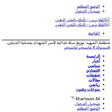
الوضع المظلم
تسجيل الدخول
القائمة
منظمة الشهيد: توزيع سلة غذائية لأسر الشهداء بمحلية الجبلين
فيسبوك
‫X
ماسنجر
ماسنجر
الرئيسية
أخبار
سياسي
اقتصادي
تحقيقات
مقالات
رياضي
منوعات وفنون
℃
Khartoum
34
تسجيل الدخول
الوضع المظلم