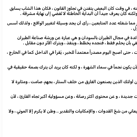
 منه ، في وقت كان البعض يتفنن في تجاوز القانون ، فكان هذا الشاب يسابق
نه كان يعرف جيداً أن البداية الخاطئة لا تُفضي إلى نهاية مشرقة .
ر مما شغله عدد المتابعين ، رأى أن يجد وسيلة لتغيير الواقع ، ولذلك أسس
ل .
 رائدة في مجال الطيران بالسودان و هي عبارة عن ورشة صناعة الطيران
بأن يحلم فقط ، فنجده يخطّط ، وينفذ ، ويترك الأثر دون مقابل .
 ، حتى أصبح اليوم مصدراً معتمداً للخبر ، يُقرأ في الداخل كما في الخارج ،
ن يكون نجماً في سماء الشهرة ، و لكنه كان يريد أن يترك بصمة حقيقية في
من أولئك الذين يصنعون الفارق من خلف الستار ، بجهدٍ صامت ، ومثابرة لا
ت جديدة ، و عن محتوى أكثر رصانة ، وعن مسؤولية أكبر تجاه القارئ ، لأن
ن شحّ القدوات ، والإمكانيات والتقدير .. وطن لا يكرم إلا الموتي ، ولا