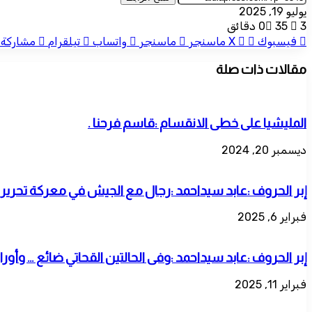
يوليو 19, 2025
3 دقائق
35
0
فيسبوك
‫X
ماسنجر
ماسنجر
واتساب
تيلقرام
مشاركة ع
مقالات ذات صلة
المليشيا على خطى الانقسام :قاسم فرحنا .
ديسمبر 20, 2024
إبر الحروف :عابد سيداحمد :رجال مع الجيش في معركة تحرير
فبراير 6, 2025
إبر الحروف :عابد سيداحمد :وفى الحالتين القحاتي ضائع … وأوراق
فبراير 11, 2025