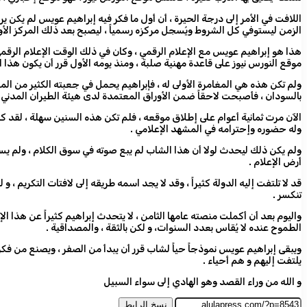
اللافت في الأمر إلى درجة الحيرة ، أن أول ما فكر فيه إبراهيم عويس لم يكن ير
الزمن ليستوفي كل الشروط ويُسجل مركزه رسمياً ، ليصبح بعد ذلك المركز الأول 
هذا هو إبراهيم عويس مع الإعلام الرقمي ، وكان في ذلك الوقت الإعلام الرقمي
موقع النورس نيوز على قاعدة مهنية صلبة ، ومنذ يومه الأول قرر أن يكون هذا المنبر
ولم تكن هذه هي المغامرة الأولى له ، فإبراهيم يحمل في جعبته الكثير من المب
بالسودان ، فأصبحت لاحقاً ضمن الأوراق المعتمدة لدى هيئة الطيران المدني ، 
الآن مرت ثمانية أعوام على إطلاق موقعه ، فلم تكن هذه السنين سهلة ، لقد كانت 
وله حضوره وإحترامه في المشهد الإعلامي .
ولم يكن ذلك ليحدث لولا أن هذا الشاب لم يبع صوته في سوق الكلام ، ولم يساو
أرض الإعلام .
قد لا تلتفت إليه الدولة كثيراً ، وقد لا يجد اسمه طريقه إلى لافتات التكريم 
تنكسر .
واليوم بعد أن أكملت منصته عامها الثامن ، لا يتحدث إبراهيم كثيراً عن هذا ا
الطموح عنده لا يُقاس بعدد السنوات، و لكن بالثقة ، والمصداقية .
ويبقى إبراهيم عويس نموذجاً حياً لشاب قرر أن يبدأ من الصفر ، ويصنع من فكر
يلتفت إليهم و هم أحياء .
و الله من وراء القصد وهو الهادي إلى سواء السبيل
نسخ الرابط