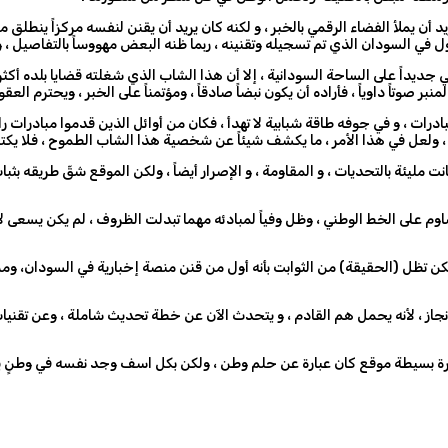
يد أن يملأ الفضاء الرقمي بالخبر ، و لكنه كان يريد أن يقنن لنفسه مركزاً ينطلق
في السودان الذي تم تسجيله وتقنينه ، ربما ظنه البعض مهووساً بالتفاصيل ، ولك
 جديداً على الساحة السودانية ، إلا أن هذا الشاب الذي شغلته قضايا بلده أكث
 صوتاً داوياً ، فأراده أن يكون نبضاً صادقاً ، ومؤتمناً على الخبر ، ويحترم العقو
ادرات ، و في جوفه طاقة شبابية لا تهدأ ، فكان من أوائل الذين قدموا مبادرات
ولعل في هذا الأمر ، ما يكشف شيئاً عن شخصية هذا الشاب الطموح ، فلا يكتفي 
مليئة بالتحديات ، و المقاومة ، و الإصرار أيضاً ، ولكن الموقع شقّ طريقه بثبات
م على الخط الوطني ، وظل وفياً لمبادئه مهما تبدلت الظروف ، لم يكن يسعى لأ
، و لكن تظل (الحقيقة) من الثوابت بأنه أول من قنن منصة إخبارية في السودان، و
لإنجاز ، لأنه يحمل هم القادم ، و يتحدث الآن عن خطة تحديث شاملة ، وعن تقنيا
ة بسيطة موقع كان عبارة عن حلم وطن ، ولكن بكل اسف وجد نفسه في وطنٍ يعاني م