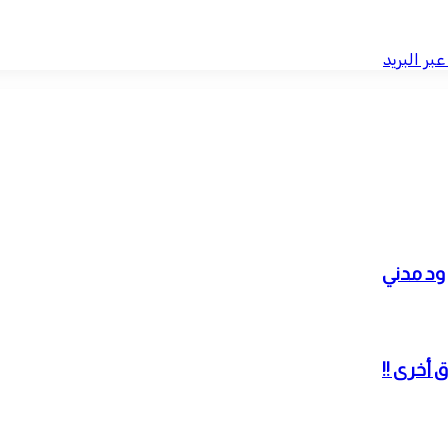
بر البريد
 ود مدني
 أخرى !!