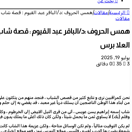
بحث عن
الرئيسية
|
مقالات
|
همس الحروف :د/الباقر عبد القيوم : قصة شاب ح
مقالات
همس الحروف :د/الباقر عبد القيوم : قصة شاب
العلا برس
يوليو 19, 2025
3 دقائق
35
0
نحن كمراقبين نرى و نتابع كثير من قصص الشباب ، فنجد منهم من يتكئون على 
من أبناء هذا الوطن الناضجين أن يسلك درباً غير معبد ، قد يفضي به إلى حلم و
شاب إسمه إبراهيم يسن عويس ، أتى من قرى النيل الابيض إلى الخرطوم ، وكان ي
وقلم (بك) لا يساوي ثمن ما يحمل شيئاً ، ولكن كان ذلك أغلى ما يملك يدون فيه
لم يكن التوقيت مثالياً ، ولم تكن الوسائل متاحة ، ولكن عزيمة هذا الشاب كانت 
شمعة يضيئ بها الدرب لغيره ، فأسس موقع النورس نيوز ، فهو موقع إخباري 