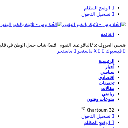
الوضع المظلم
تسجيل الدخول
القائمة
همس الحروف :د/الباقر عبد القيوم : قصة شاب حمل الوطن في قلبه 
فيسبوك
‫X
ماسنجر
ماسنجر
الرئيسية
أخبار
سياسي
اقتصادي
تحقيقات
مقالات
رياضي
منوعات وفنون
℃
Khartoum
32
تسجيل الدخول
الوضع المظلم