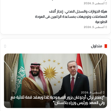
أغسطس 5, 2026
هيئة الجوازات والسجل المدني : إنجاز ألاف
المعاملات وتوجيهات بمساعدة الراغبين فى العودة
الطوعية
أغسطس 5, 2026
متداول
*
إ
ع
ل
ا
م
ت
ر
أغسطس 6, 2026
*إعلام تركي: أردوغان يزور السعودية غدا ويعقد قمة ثلاثية مع
ك
ولي العهد ورئيس وزراء باكستان*
ي
: