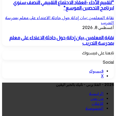
*لتقييم الأداء -انعقاد الاجتماع التقييمي النصف سنوي
لبرنامج التحصين الموسع*
نقابة المعلمين :بيان إدانة حول حادثة الاعتداء على معلم بمدرسة
التدريب
أغسطس 8, 2026
نقابة المعلمين :بيان إدانة حول حادثة الاعتداء على معلم
بمدرسة التدريب
تابعنا على فيسبوك
Social
فيسبوك
‫X
2026 - العُلا برس - نأتيك بالخبر اليقين
الرئيسية
من نحن
للإعلان
الخصوصية