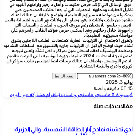
اقوي الرسائل التي تؤكد حرص حكومات وأهل دارفور وارادتهم القوية في
تذليل العقبات ومجابهة التحديات التي تواجه الطلاب الممتحنين حتي
يتمكنوا من مواصلة مسيرتهم التعليمية. واوضح خليفة ان هنالك اعداد
مقدرة من طلاب ولايات دارفور وصلوا الي ولايات نهر النيل والشمالية والنيل
الابيض وجلسوا للامتحان رغم ظروف الحرب والعقبات والصعاب التي
واجهوها خلال رحلتهم وهذا يعكس حرص هؤلاء الطلاب واسرهم علي
مواصلة مسيرتهم التعليمية.
وتطرق الاجتماع الي الترتيبات الجارية لامتحانات الطلاب اللاجئين بشرق
تشاد حيث اوضح الوكيل ان الترتيبات جارية بالتنسيق مع السلطات التشادية
ومنظمة اليونسيف لعقد امتحان بديل بمراكز داخل تشاد وتعلن نتيجته
ضمن نتيجة امتحانات 2024 مشيدا بجهود اليونسيف التي التزمت بتقديم
الدعم اللوجستي، واضاف ان هنالك ترتيبات ايضا لتجليس طلاب بمراكز في
كرنوي وادري والطينة التشادية.
نسخ الرابط
يوليو 3, 2025
15
0
دقيقة واحدة
فيسبوك
‫X
ماسنجر
ماسنجر
واتساب
تيلقرام
مشاركة عبر البريد
مقالات ذات صلة
لدى تدشينه نماذج آبار الطاقة الشمسية.. والي الجزيرة: