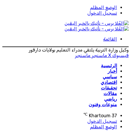
الوضع المظلم
تسجيل الدخول
القائمة
وكيل وزارة التربية يلتقي مدراء التعليم بولايات دارفور
فيسبوك
‫X
ماسنجر
ماسنجر
الرئيسية
أخبار
سياسي
اقتصادي
تحقيقات
مقالات
رياضي
منوعات وفنون
℃
Khartoum
37
تسجيل الدخول
الوضع المظلم