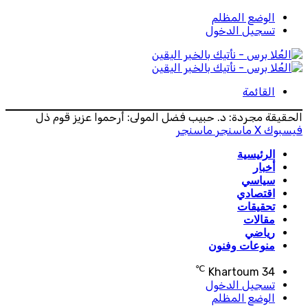
الوضع المظلم
تسجيل الدخول
القائمة
الحقيقة مجردة: د. حبيب فضل المولى: أرحموا عزيز قوم ذل
فيسبوك
‫X
ماسنجر
ماسنجر
الرئيسية
أخبار
سياسي
اقتصادي
تحقيقات
مقالات
رياضي
منوعات وفنون
℃
Khartoum
34
تسجيل الدخول
الوضع المظلم