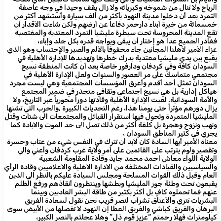
الرياح ولا تنال من شموخه وكبريائه ولا زال يقف وحيدا في وجه عاصفة
التمرد بعد أن دخلوا مدينة النهود بأكثر من ألف سيارة وأستشهد أكثر من
خمسمائة من خيرة أبناء دارحمر دفاعا عن أرضهم ولكن شاءت الأقدار أن
تقع المدينة المحروسة تحت سيطرة مليشيا التمرد المعتدية والمغتصبة
فغادر الجميع عدا هو إختار أن يبقى ويواجه قدره بكل جلد وإباء،
عزاء الأمير لأهلنا المجانين جاء محفوفا بالألم والصبر والإحتساب وهو الذي
يقبع بين يدي مليشيا معتدية يدرك خطرها وتهديدها للإدارة الأهلية في
السودان كافة وفي كردفان ودارفور خاصة بعد أن كانت المنطقة نسيج
مجتمعي متماسك على مر العصور والسنوات ولعل الإدارة الأهلية في
السودان تمثل أحد أقدم وأعرق المؤسسات المجتمعية وهي ليست مجرد
هياكل إدارية بل هي نسيج اجتماعي وثقافي متجذر في ضمير المجتمع
والأمة السودانية. لعبت الإدارة الأهلية وقادتها دوراً محورياً عبر التاريخ، ولا
يزال دورهم مؤثراً حتى يومنا هذا، رغم التحديات الكبيرة ,والحرب التي تشنها
المليشيا المتمردة وتحول فيها استقرار القبائل والمجتمعات الى شتات وقتل
ونهب ونزوح وهجرة بل كلفة أكثر من ذلك تصل الى حد الموت والابادة كما
يجري في كثير المناطق السودان ،
معناة الأمير أيها السادة كان لابد أن تترك في النفس شيء من عتاب وحسرة
وتقصير ولوم يترتب على القائمين على أمر ولاية غرب كردفان وأعني والي
الولاية اللواء معاش احمد محمد جايد وقادة المقاومة الشعبية
والسياسيين والقيادات المختلفة من الادارة الاهلية والاعلاميين وقادة الرأي
العام وقبل ذلك القوات المسلحة ومجلس السيادة عليكم بالنظر الي الذين
يقبعون تحت وطئة جور المليشيا وبطشها وينتظرون أنقاذهم ورفع الظلم
عنهم فما تحملوه كافٍ بل أكثر بكثير من طاقة البشر العاديين وبينما
البشريات تتري والأعناق تشرأب لنصر قريب نحن نقول لسعادة الفريق
البرهان والفريق كباشي والفريق العطا إن النهود لا تفصلها من الأبيض سوى
كيلومترات فهلا رحمتم “عزيز قوم ذل” وهلا عجلتم بالنصر الكبير،