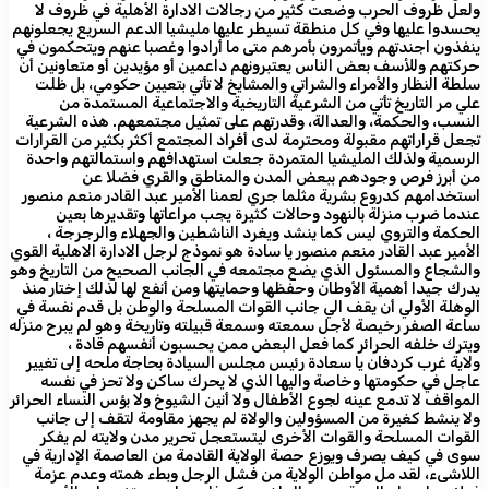
ولعل ظروف الحرب وضعت كثير من رجالات الادارة الأهلية في ظروف لا
يحسدوا عليها وفي كل منطقة تسيطر عليها مليشيا الدعم السريع يجعلونهم
ينفذون اجندتهم ويأتمرون بأمرهم متى ما أرادوا وغصبا عنهم ويتحكمون في
حركتهم وللأسف بعض الناس يعتبرونهم داعمين أو مؤيدين أو متعاونين أن
سلطة النظار والأمراء والشراتي والمشايخ لا تأتي بتعيين حكومي، بل ظلت
علي مر التاريخ تأتي من الشرعية التاريخية والاجتماعية المستمدة من
النسب، والحكمة، والعدالة، وقدرتهم على تمثيل مجتمعهم. هذه الشرعية
تجعل قراراتهم مقبولة ومحترمة لدى أفراد المجتمع أكثر بكثير من القرارات
الرسمية ولذلك المليشيا المتمردة جعلت استهدافهم واستمالتهم واحدة
من أبرز فرص وجودهم ببعض المدن والمناطق والقري فضلا عن
استخدامهم كدروع بشرية مثلما جري لعمنا الأمير عبد القادر منعم منصور
عندما ضرب منزلة بالنهود وحالات كثيرة يجب مراعاتها وتقديرها بعين
الحكمة والتروي ليس كما ينشد ويغرد الناشطين والجهلاء والرجرجة ،
الأمير عبد القادر منعم منصور يا سادة هو نموذج لرجل الادارة الاهلية القوي
والشجاع والمسئول الذي يضع مجتمعه في الجانب الصحيح من التاريخ وهو
يدرك جيدا أهمية الأوطان وحفظها وحمايتها ومن أنفع لها لذلك إختار منذ
الوهلة الأولي أن يقف الي جانب القوات المسلحة والوطن بل قدم نفسة في
ساعة الصفر رخيصة لأجل سمعته وسمعة قبيلته وتاريخة وهو لم يبرح منزله
ويترك خلفه الحرائر كما فعل البعض ممن يحسبون أنفسهم قادة ،
ولاية غرب كردفان يا سعادة رئيس مجلس السيادة بحاجة ملحه إلى تغيير
عاجل في حكومتها وخاصة واليها الذي لا يحرك ساكن ولا تحز في نفسه
المواقف لا تدمع عينه لجوع الأطفال ولا أنين الشيوخ ولا بؤس النساء الحرائر
ولا ينشط كغيرة من المسؤولين والولاة لم يجهز مقاومة لتقف إلى جانب
القوات المسلحة والقوات الأخرى ليتستعجل تحرير مدن ولايته لم يفكر
سوى في كيف يصرف ويوزع حصة الولاية القادمة من العاصمة الإدارية في
اللاشىء، لقد مل مواطن الولاية من فشل الرجل وبطء همته وعدم عزمة