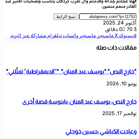
فهلا عجلتم بإبداله وقدمتم وال لغرب كردفان يتناسب وتضحيات الأمير عبد
القادر منعم منصور،
نسخ الرابط
أكتوبر 24, 2025
3 دقائق
70
0
فيسبوك
‫X
ماسنجر
ماسنجر
واتساب
تيلقرام
مشاركة عبر البريد
مقالات ذات صلة
*خارج النص* *يوسف عبد المنان* *”الديمقراطية” تمثّلني*
يونيو 10, 2026
خارج النص: يوسف عبد المنان :بابنوسة قصة أخرى
نوفمبر 17, 2025
وعادت الكباشي :حسين خوجلي