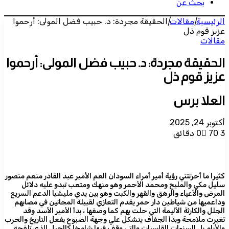
بحث عن
الرئيسية
|
مقالات
|
الحقيقة مجردة: د. حبيب فضل المولى: أرحموا
عزيز قوم ذل
مقالات
الحقيقة مجردة: د. حبيب فضل المولى: أرحموا
عزيز قوم ذل
العلا برس
أكتوبر 24, 2025
3 دقائق
70
0
كثيرا ما أحزنتني رؤية أمير أمراء السودان العم الأمير عبد القادر منعم منصور
سليل مكي والمليح ومحمد الأحمر وهو منهك ومتعب تبدو عليه دلائل
المرض والأعياء والرهق والقهر والكبت وهو بين يدي مليشيا الدعم السريع
وداعميها من شياطين دار حمر يقدم التعازي لقبيلة المجانين في مصابهم
الجلل والكارثة الأليمة التي حلت بهم كما وصفها ، بدأ الأمير الأسد وقد
تغيرت ملامحة وبدأ الجفاف يتشكل علي وجهة الصبوح بفعل التاريخ والحرب
والأيام بل السنوات القاسيات والتي وقف فيها شامخا كالجبل الذي تلفحه